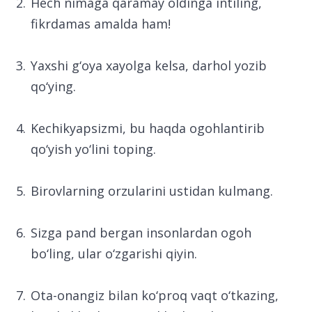
Hech nimaga qaramay oldinga intiling,
fikrdamas amalda ham!
Yaxshi g‘oya xayolga kelsa, darhol yozib
qo‘ying.
Kechikyapsizmi, bu haqda ogohlantirib
qo‘yish yo‘lini toping.
Birovlarning orzularini ustidan kulmang.
Sizga pand bergan insonlardan ogoh
bo‘ling, ular o‘zgarishi qiyin.
Ota-onangiz bilan ko‘proq vaqt o‘tkazing,