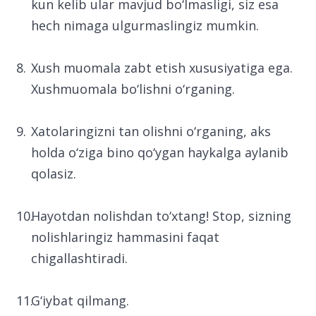
kun kelib ular mavjud bo‘lmasligi, siz esa
hech nimaga ulgurmaslingiz mumkin.
Xush muomala zabt etish xususiyatiga ega.
Xushmuomala bo‘lishni o‘rganing.
Xatolaringizni tan olishni o‘rganing, aks
holda o‘ziga bino qo‘ygan haykalga aylanib
qolasiz.
Hayotdan nolishdan to‘xtang! Stop, sizning
nolishlaringiz hammasini faqat
chigallashtiradi.
G‘iybat qilmang.