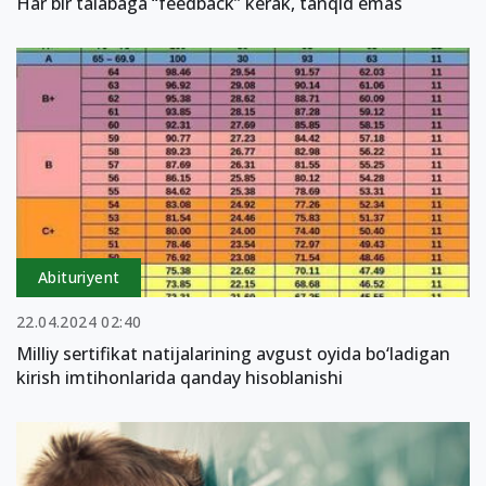
Har bir talabaga “feedback” kerak, tanqid emas
Abituriyent
22.04.2024 02:40
Milliy sertifikat natijalarining avgust oyida bo‘ladigan
kirish imtihonlarida qanday hisoblanishi