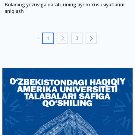
Bolaning yozuviga qarab, uning ayrim xususiyatlarini
aniqlash
1
2
3