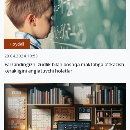
Foydali
20.04.2024 19:53
Farzandingizni zudlik bilan boshqa maktabga o‘tkazish
kerakligini anglatuvchi holatlar