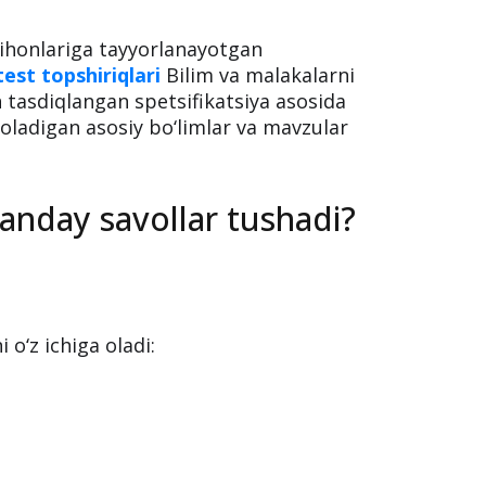
tihonlariga tayyorlanayotgan
test topshiriqlari
Bilim va malakalarni
tasdiqlangan spetsifikatsiya asosida
 oladigan asosiy bo‘limlar va mavzular
anday savollar tushadi?
o‘z ichiga oladi: