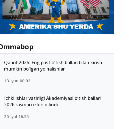
Ommabop
Qabul-2026: Eng past o‘tish ballari bilan kirish
mumkin bo‘lgan yo‘nalishlar
13-iyun 00:02
Ichki ishlar vazirligi Akademiyasi o‘tish ballari
2026 rasman e’lon qilindi
25-iyul 16:55