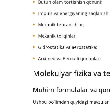
Butun olam tortishish qonuni;
Impuls va energiyaning saqlanish 
Mexanik tebranishlar;
Mexanik to‘lqinlar;
Gidrostatika va aerostatika;
Arximed va Bernulli qonunlari.
Molekulyar fizika va 
Muhim formulalar va qon
Ushbu bo‘limdan quyidagi mavzular bo