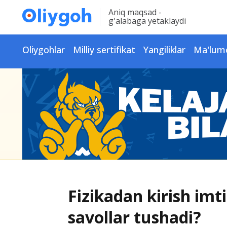
Aniq maqsad -
g'alabaga yetaklaydi
Oliygohlar
Milliy sertifikat
Yangiliklar
Ma'lum
Fizikadan kirish im
savollar tushadi?