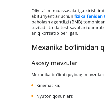
Oliy ta’lim muassasalariga kirish im
abituriyentlar uchun
fizika fanidan 
baholash agentligi (BMB) tomonidan 
tuziladi. Unda test savollari qamrab
aniq ko‘rsatib berilgan.
Mexanika bo‘limidan q
Asosiy mavzular
Mexanika bo‘limi quyidagi mavzularni 
Kinematika;
Nyuton qonunlari;