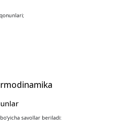
qonunlari;
termodinamika
unlar
‘yicha savollar beriladi: