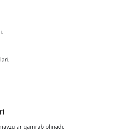
i;
ari;
ri
mavzular qamrab olinadi: