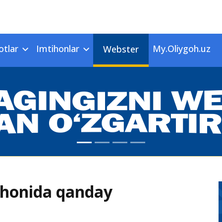
otlar
Imtihonlar
My.Oliygoh.uz
Webster
tihonida qanday