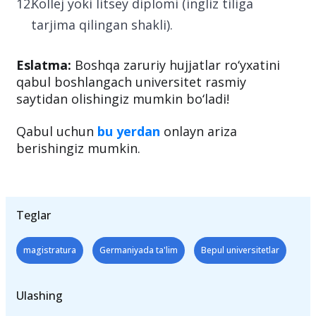
Kollej yoki litsey diplomi (ingliz tiliga
tarjima qilingan shakli).
Eslatma:
Boshqa zaruriy hujjatlar ro‘yxatini
qabul boshlangach universitet rasmiy
saytidan olishingiz mumkin bo‘ladi!
Qabul uchun
bu yerdan
onlayn ariza
berishingiz mumkin.
Teglar
magistratura
Germaniyada ta'lim
Bepul universitetlar
Ulashing