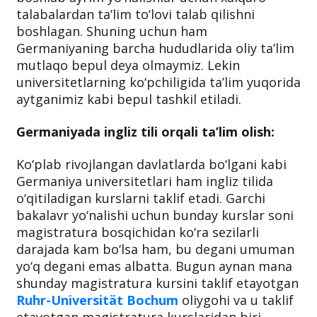
talabalardan ta’lim to‘lovi talab qilishni
boshlagan. Shuning uchun ham
Germaniyaning barcha hududlarida oliy ta’lim
mutlaqo bepul deya olmaymiz. Lekin
universitetlarning ko‘pchiligida ta’lim yuqorida
aytganimiz kabi bepul tashkil etiladi.
Germaniyada ingliz tili orqali ta’lim olish:
Ko‘plab rivojlangan davlatlarda bo‘lgani kabi
Germaniya universitetlari ham ingliz tilida
o‘qitiladigan kurslarni taklif etadi. Garchi
bakalavr yo‘nalishi uchun bunday kurslar soni
magistratura bosqichidan ko‘ra sezilarli
darajada kam bo‘lsa ham, bu degani umuman
yo‘q degani emas albatta. Bugun aynan mana
shunday magistratura kursini taklif etayotgan
Ruhr-Universität Bochum
oliygohi va u taklif