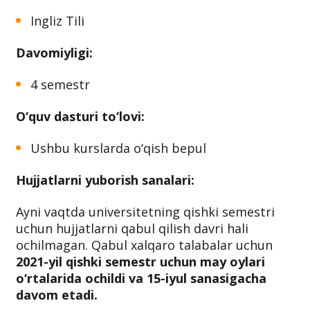
Ingliz Tili
Davomiyligi:
4 semestr
O‘quv dasturi to‘lovi:
Ushbu kurslarda o‘qish bepul
Hujjatlarni yuborish sanalari:
Ayni vaqtda universitetning qishki semestri
uchun hujjatlarni qabul qilish davri hali
ochilmagan. Qabul xalqaro talabalar uchun
2021-yil qishki semestr uchun may oylari
o‘rtalarida ochildi va 15-iyul sanasigacha
davom etadi.