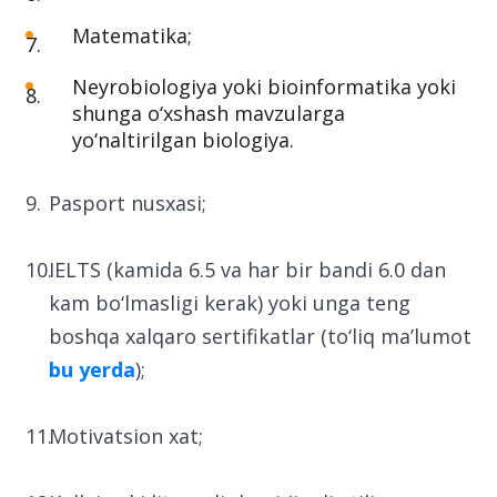
Matematika;
Neyrobiologiya yoki bioinformatika yoki
shunga o‘xshash mavzularga
yo‘naltirilgan biologiya.
Pasport nusxasi;
IELTS (kamida 6.5 va har bir bandi 6.0 dan
kam bo‘lmasligi kerak) yoki unga teng
boshqa xalqaro sertifikatlar (to‘liq ma’lumot
bu yerda
);
Motivatsion xat;