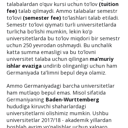
talabalardan o‘quv kursi uchun to‘lov
(tuition
fee)
talab qilmaydi. Ammo talabalar semestr
to‘lovi
(semester fee)
to‘lashlari talab etiladi.
Semestr to‘lovi qiymati turli universitetlarda
turlicha bo‘lishi mumkin, lekin ko‘p
universitetlarda bu to‘lov miqdori bir semestr
uchun 250 yevrodan oshmaydi. Bu unchalik
katta summa emasligi va bu to‘lovni
universitet talaba uchun qilingan
ma’muriy
ishlar evaziga
undirib olinganligi uchun ham
Germaniyada ta’limni bepul deya olamiz.
Ammo Germaniyadagi barcha universitetlar
ham mutlaqo bepul emas. Misol sifatida
Germaniyaning
Baden-Wurttemberg
hududiga kiruvchi shaharlardagi
universitetlarni olishimiz mumkin. Ushbu
universitetlar 2017/18 - akademik yillardan
boshlab ayrim yo‘nalishlar uchun xalqaro