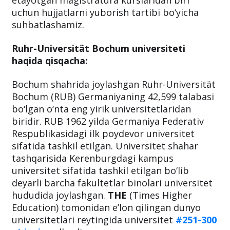
etayotgan magistratura kurslaridan biri
uchun hujjatlarni yuborish tartibi bo‘yicha
suhbatlashamiz.
Ruhr-Universität Bochum universiteti
haqida qisqacha:
Bochum shahrida joylashgan Ruhr-Universität
Bochum (RUB) Germaniyaning 42,599 talabasi
bo‘lgan o‘nta eng yirik universitetlaridan
biridir. RUB 1962 yilda Germaniya Federativ
Respublikasidagi ilk poydevor universitet
sifatida tashkil etilgan. Universitet shahar
tashqarisida Kerenburgdagi kampus
universitet sifatida tashkil etilgan bo‘lib
deyarli barcha fakultetlar binolari universitet
hududida joylashgan.
THE
(Times Higher
Education) tomonidan e’lon qilingan dunyo
universitetlari reytingida universitet
#251-300