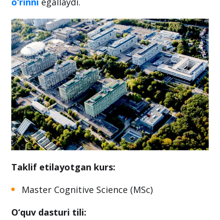
o‘rinni
egallaydi.
Taklif etilayotgan kurs:
Master Cognitive Science (MSc)
O‘quv dasturi tili: