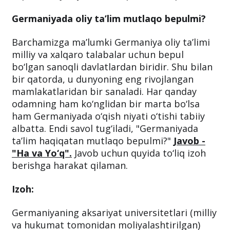
Germaniyada oliy ta’lim
mutlaqo
bepulmi?
Barchamizga ma’lumki Germaniya oliy ta’limi
milliy va xalqaro talabalar uchun bepul
bo‘lgan sanoqli davlatlardan biridir. Shu bilan
bir qatorda, u dunyoning eng rivojlangan
mamlakatlaridan bir sanaladi. Har qanday
odamning ham ko‘nglidan bir marta bo‘lsa
ham Germaniyada o‘qish niyati o‘tishi tabiiy
albatta. Endi savol tug‘iladi, "Germaniyada
ta’lim haqiqatan mutlaqo bepulmi?"
Javob -
"Ha va Yo‘q".
Javob uchun quyida to‘liq izoh
berishga harakat qilaman.
Izoh:
Germaniyaning aksariyat universitetlari (milliy
va hukumat tomonidan moliyalashtirilgan)