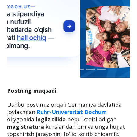
Postning maqsadi:
Ushbu postimiz orqali Germaniya davlatida
joylashgan
Ruhr-Universität Bochum
oliygohida
ingliz tilida
bepul o‘qitiladigan
magistratura
kurslaridan biri va unga hujjat
topshirish jarayonini to‘liq ko‘rib chiqamiz.