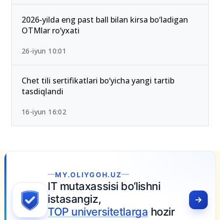
qoldi — Yangi test mezonlari bilan tanishing
15-iyun 10:27
2026-yilda eng past ball bilan kirsa bo‘ladigan
OTMlar ro‘yxati
26-iyun 10:01
Chet tili sertifikatlari bo‘yicha yangi tartib
tasdiqlandi
16-iyun 16:02