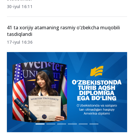
Milliy sertifikat nega ommalashmoqda? 2026-yil
statistikasi
30-iyul 16:11
41 ta xorijiy atamaning rasmiy o‘zbekcha muqobili
tasdiqlandi
17-iyul 16:36