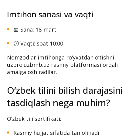
Ro‘yxatdan o‘tish muddati
15-martga qadar davom etadi.
Imtihon sanasi va vaqti
📅 Sana: 18-mart
🕓 Vaqti: soat 10:00
Nomzodlar imtihonga ro‘yxatdan o‘tishni
uzpro.uzbmb.uz rasmiy platformasi orqali
amalga oshiradilar.
O‘zbek tilini bilish darajasini
tasdiqlash nega muhim?