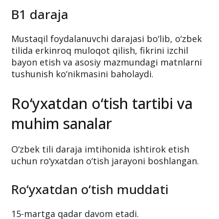
bildirish va qisqa matnlarni tushunish
qobiliyatini aniqlaydi.
B1 daraja
Mustaqil foydalanuvchi darajasi bo‘lib, o‘zbek
tilida erkinroq muloqot qilish, fikrini izchil
bayon etish va asosiy mazmundagi matnlarni
tushunish ko‘nikmasini baholaydi.
Ro‘yxatdan o‘tish tartibi va
muhim sanalar
O‘zbek tili daraja imtihonida ishtirok etish
uchun ro‘yxatdan o‘tish jarayoni boshlangan.