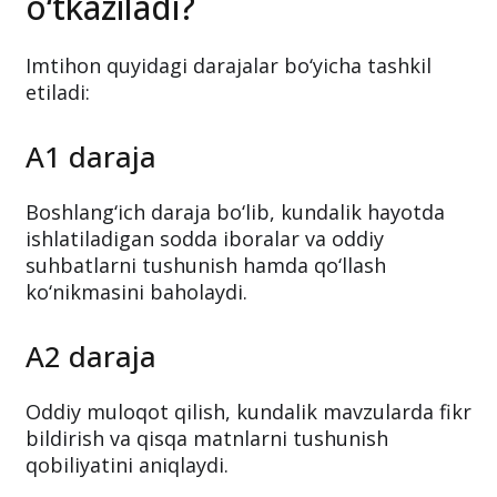
qaysi bosqichlarda
o‘tkaziladi?
Imtihon quyidagi darajalar bo‘yicha tashkil
etiladi:
A1 daraja
Boshlang‘ich daraja bo‘lib, kundalik hayotda
ishlatiladigan sodda iboralar va oddiy
suhbatlarni tushunish hamda qo‘llash
ko‘nikmasini baholaydi.
A2 daraja
Oddiy muloqot qilish, kundalik mavzularda fikr