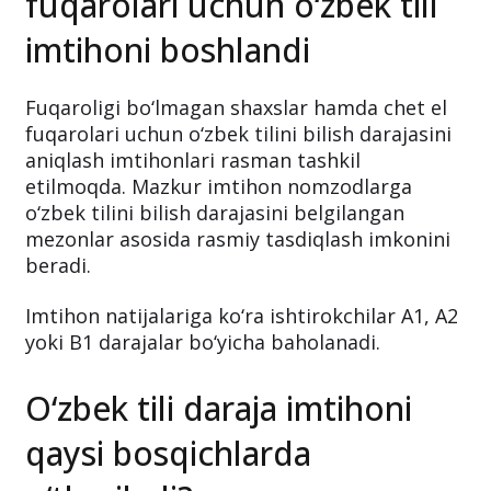
shaxslar va chet el
fuqarolari uchun o‘zbek tili
imtihoni boshlandi
Fuqaroligi bo‘lmagan shaxslar hamda chet el
fuqarolari uchun o‘zbek tilini bilish darajasini
aniqlash imtihonlari rasman tashkil
etilmoqda. Mazkur imtihon nomzodlarga
o‘zbek tilini bilish darajasini belgilangan
mezonlar asosida rasmiy tasdiqlash imkonini
beradi.
Imtihon natijalariga ko‘ra ishtirokchilar A1, A2
yoki B1 darajalar bo‘yicha baholanadi.
O‘zbek tili daraja imtihoni