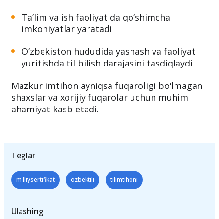
O‘zbek tili sertifikati:
Rasmiy hujjat sifatida tan olinadi
Ta’lim va ish faoliyatida qo‘shimcha
imkoniyatlar yaratadi
O‘zbekiston hududida yashash va faoliyat
yuritishda til bilish darajasini tasdiqlaydi
Mazkur imtihon ayniqsa fuqaroligi bo‘lmagan
shaxslar va xorijiy fuqarolar uchun muhim
ahamiyat kasb etadi.
Teglar
milliysertifikat
ozbektili
tilimtihoni