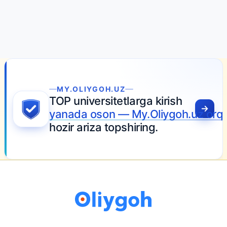
MY.OLIYGOH.UZ
TOP universitetlarga kirish
yanada oson — My.Oliygoh.uz orqa
hozir ariza topshiring.