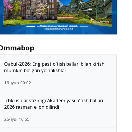
Ommabop
Qabul-2026: Eng past o‘tish ballari bilan kirish
mumkin bo‘lgan yo‘nalishlar
13-iyun 00:02
Ichki ishlar vazirligi Akademiyasi o‘tish ballari
2026 rasman e’lon qilindi
25-iyul 16:55