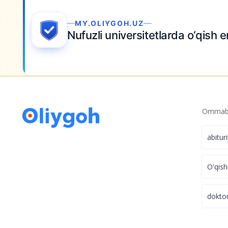
O‘zbekiston IMO 2026 da 5 ta medalni qo‘l
Ariza topshiring
Ommabo
abitur