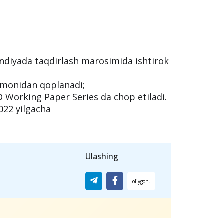
ki PhD darajasiga ega boʼlishi kerak
 uning PhD darajasini olganiga 2 yildan
avdo hamkorligi bilan bogʼliq muammolar
i kerak
landiyada taqdirlash marosimida ishtirok
tomonidan qoplanadi;
O Working Paper Series da chop etiladi.
2022 yilgacha