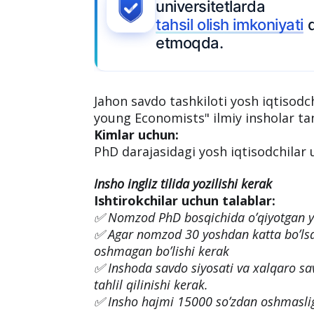
Ariza topshiring
Jahon savdo tashkiloti yosh iqtisod
young Economists" ilmiy insholar tanl
Kimlar uchun:
PhD darajasidagi yosh iqtisodchilar
Insho ingliz tilida yozilishi kerak
Ishtirokchilar uchun talablar: