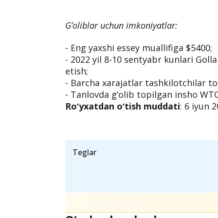
✅ Nomzod PhD bosqichida oʼqiyotgan yo
✅ Аgar nomzod 30 yoshdan katta boʼlsa,
oshmagan boʼlishi kerak
✅ Inshoda savdo siyosati va xalqaro s
tahlil qilinishi kerak.
✅ Insho hajmi 15000 soʼzdan oshmaslig
Gʼoliblar uchun imkoniyatlar:
- Eng yaxshi essey muallifiga $5400;
- 2022 yil 8-10 sentyabr kunlari Gol
etish;
- Barcha xarajatlar tashkilotchilar 
- Tanlovda gʼolib topilgan insho WT
Roʼyxatdan oʼtish muddati
: 6 iyun 