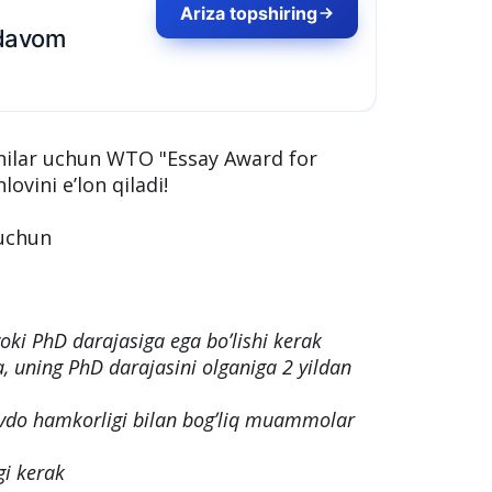
chilar uchun WTO "Essay Award for
ovini eʼlon qiladi!
 uchun