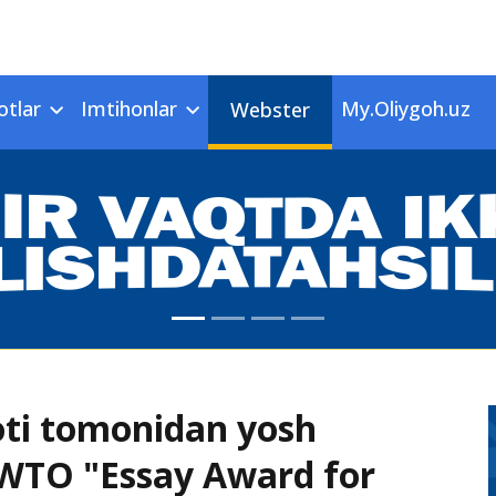
otlar
Imtihonlar
My.Oliygoh.uz
Webster
oti tomonidan yosh
 WTO "Essay Award for