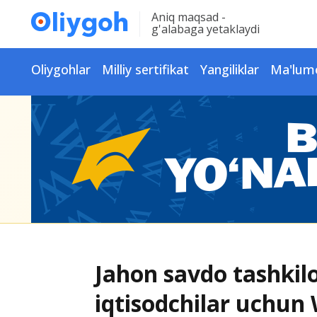
Aniq maqsad -
g'alabaga yetaklaydi
Oliygohlar
Milliy sertifikat
Yangiliklar
Ma'lum
Jahon savdo tashkil
iqtisodchilar uchun