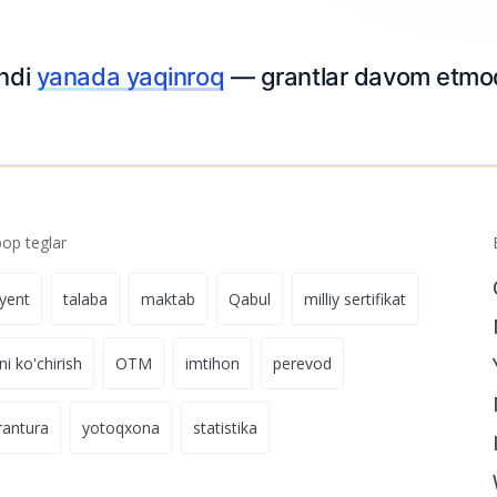
ga kiritdi
22-iyul 18:46
p teglar
iyent
talaba
maktab
Qabul
milliy sertifikat