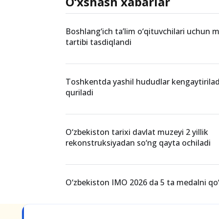
Teglar
O‘xshash xabarlar
Boshlang‘ich ta’lim o‘qituvchilari uchun mil
tartibi tasdiqlandi
Toshkentda yashil hududlar kengaytiriladi
quriladi
O‘zbekiston tarixi davlat muzeyi 2 yillik
rekonstruksiyadan so‘ng qayta ochiladi