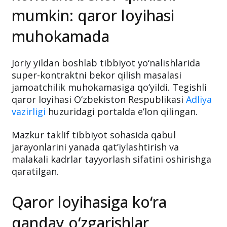
mumkin: qaror loyihasi
muhokamada
Joriy yildan boshlab tibbiyot yo‘nalishlarida
super-kontraktni bekor qilish masalasi
jamoatchilik muhokamasiga qo‘yildi. Tegishli
qaror loyihasi O‘zbekiston Respublikasi
Adliya
vazirligi
huzuridagi portalda e’lon qilingan.
Mazkur taklif tibbiyot sohasida qabul
jarayonlarini yanada qat’iylashtirish va
malakali kadrlar tayyorlash sifatini oshirishga
qaratilgan.
Qaror loyihasiga ko‘ra
qanday o‘zgarishlar