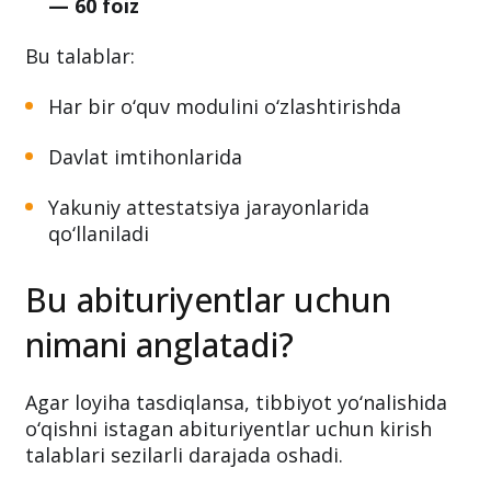
— 60 foiz
Bu talablar:
Har bir o‘quv modulini o‘zlashtirishda
Davlat imtihonlarida
Yakuniy attestatsiya jarayonlarida
qo‘llaniladi
Bu abituriyentlar uchun
nimani anglatadi?
Agar loyiha tasdiqlansa, tibbiyot yo‘nalishida
o‘qishni istagan abituriyentlar uchun kirish
talablari sezilarli darajada oshadi.