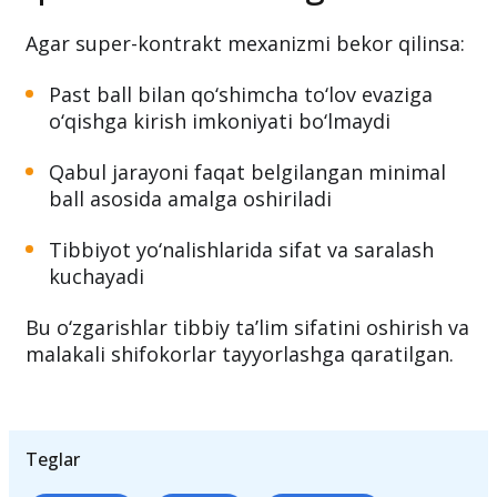
Agar super-kontrakt mexanizmi bekor qilinsa:
Past ball bilan qo‘shimcha to‘lov evaziga
o‘qishga kirish imkoniyati bo‘lmaydi
Qabul jarayoni faqat belgilangan minimal
ball asosida amalga oshiriladi
Tibbiyot yo‘nalishlarida sifat va saralash
kuchayadi
Bu o‘zgarishlar tibbiy ta’lim sifatini oshirish va
malakali shifokorlar tayyorlashga qaratilgan.
Teglar