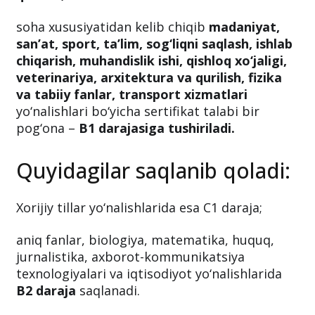
soha xususiyatidan kelib chiqib
madaniyat,
san’at, sport, ta’lim, sog‘liqni saqlash, ishlab
chiqarish, muhandislik ishi, qishloq xo‘jaligi,
veterinariya, arxitektura va qurilish, fizika
va tabiiy fanlar, transport xizmatlari
yo‘nalishlari bo‘yicha sertifikat talabi bir
pog‘ona –
B1 darajasiga tushiriladi.
Quyidagilar saqlanib qoladi:
Xorijiy tillar yo‘nalishlarida esa C1 daraja;
aniq fanlar, biologiya, matematika, huquq,
jurnalistika, axborot-kommunikatsiya
texnologiyalari va iqtisodiyot yo‘nalishlarida
B2 daraja
saqlanadi.