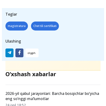
Teglar
magistratura
Chet tili sertifikati
Ulashing
O‘xshash xabarlar
2026-yil qabul jarayonlari: Barcha bosqichlar bo‘yicha
eng so‘nggi ma’lumotlar
24-iyul 18:52