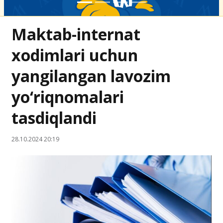
Maktab-internat
xodimlari uchun
yangilangan lavozim
yo‘riqnomalari
tasdiqlandi
28.10.2024 20:19