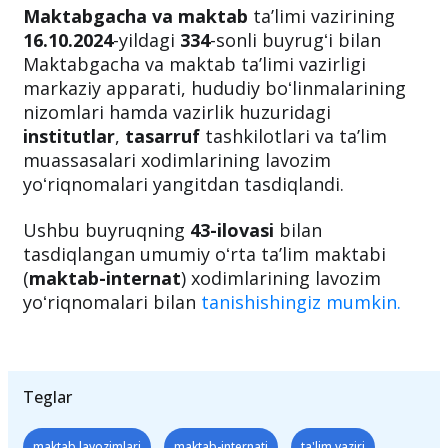
Maktabgacha va maktab
taʼlimi vazirining
16.10.2024
-yildagi
334
-sonli buyrugʻi bilan
Maktabgacha va maktab taʼlimi vazirligi
markaziy apparati, hududiy boʻlinmalarining
nizomlari hamda vazirlik huzuridagi
institutlar
,
tasarruf
tashkilotlari va taʼlim
muassasalari xodimlarining lavozim
yoʻriqnomalari yangitdan tasdiqlandi.
Ushbu buyruqning
43-ilovasi
bilan
tasdiqlangan umumiy oʻrta taʼlim maktabi
(
maktab-internat
) xodimlarining lavozim
yoʻriqnomalari bilan
tanishishingiz mumkin.
Teglar
maktab lavozimlari
maktab-internati
ta'lim vaziri