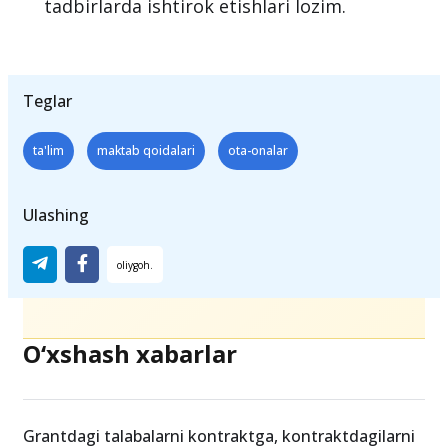
tadbirlarda ishtirok etishlari lozim.
Teglar
ta'lim
maktab qoidalari
ota-onalar
Ulashing
O‘xshash xabarlar
Grantdagi talabalarni kontraktga, kontraktdagilarni