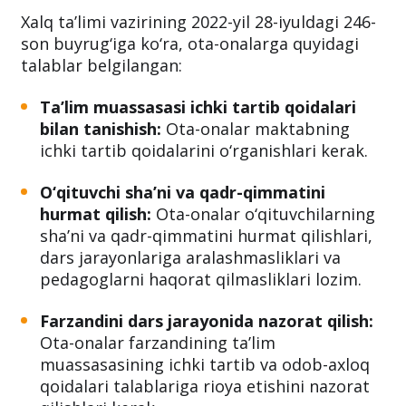
Xalq ta’limi vazirining 2022-yil 28-iyuldagi 246-
son buyrug‘iga ko‘ra, ota-onalarga quyidagi
talablar belgilangan:
Ta’lim muassasasi ichki tartib qoidalari
bilan tanishish:
Ota-onalar maktabning
ichki tartib qoidalarini o‘rganishlari kerak.
O‘qituvchi sha’ni va qadr-qimmatini
hurmat qilish:
Ota-onalar o‘qituvchilarning
sha’ni va qadr-qimmatini hurmat qilishlari,
dars jarayonlariga aralashmasliklari va
pedagoglarni haqorat qilmasliklari lozim.
Farzandini dars jarayonida nazorat qilish:
Ota-onalar farzandining ta’lim
muassasasining ichki tartib va odob-axloq
qoidalari talablariga rioya etishini nazorat