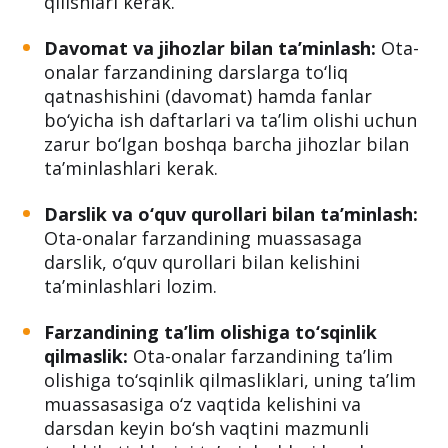
qilishlari kerak.
Davomat va jihozlar bilan ta’minlash:
Ota-
onalar farzandining darslarga to‘liq
qatnashishini (davomat) hamda fanlar
bo‘yicha ish daftarlari va ta’lim olishi uchun
zarur bo‘lgan boshqa barcha jihozlar bilan
ta’minlashlari kerak.
Darslik va o‘quv qurollari bilan ta’minlash:
Ota-onalar farzandining muassasaga
darslik, o‘quv qurollari bilan kelishini
ta’minlashlari lozim.
Farzandining ta’lim olishiga to‘sqinlik
qilmaslik:
Ota-onalar farzandining ta’lim
olishiga to‘sqinlik qilmasliklari, uning ta’lim
muassasasiga o‘z vaqtida kelishini va
darsdan keyin bo‘sh vaqtini mazmunli