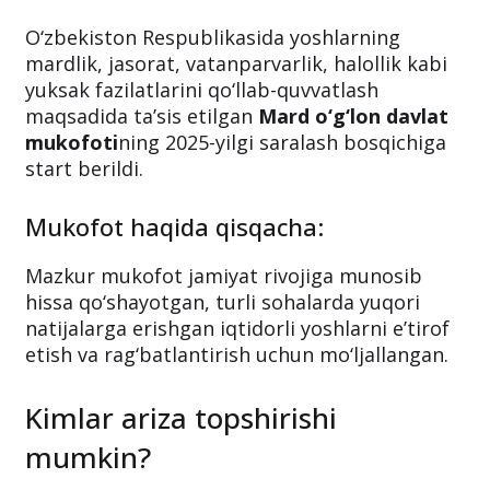
Mard o‘g‘lon davlat mukofoti:
Yoshlar uchun katta imkoniyat
O‘zbekiston Respublikasida yoshlarning
mardlik, jasorat, vatanparvarlik, halollik kabi
yuksak fazilatlarini qo‘llab-quvvatlash
maqsadida taʼsis etilgan
Mard o‘g‘lon davlat
mukofoti
ning 2025-yilgi saralash bosqichiga
start berildi.
Mukofot haqida qisqacha:
Mazkur mukofot jamiyat rivojiga munosib
hissa qo‘shayotgan, turli sohalarda yuqori
natijalarga erishgan iqtidorli yoshlarni eʼtirof
etish va rag‘batlantirish uchun mo‘ljallangan.