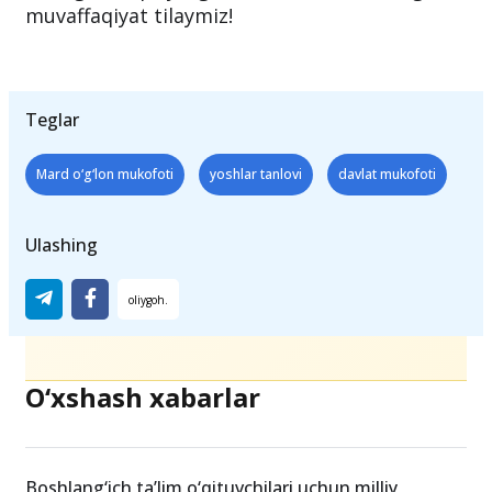
yoshlarni eʼtirof etish va ularga motivatsiya
berishni maqsad qilgan. Mukofot uchun
daʼvogarlik qilayotgan barcha nomzodlarga
muvaffaqiyat tilaymiz!
Teglar
Mard o‘g‘lon mukofoti
yoshlar tanlovi
davlat mukofoti
Ulashing
O‘xshash xabarlar