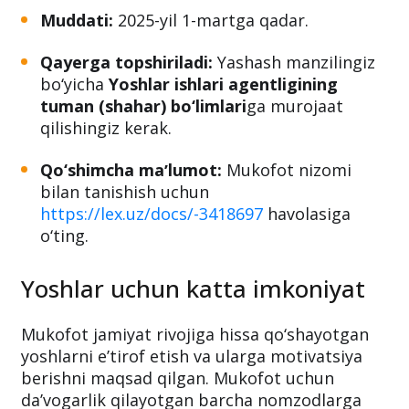
Hujjatlarni topshirish muddati
va tartibi
Muddati:
2025-yil 1-martga qadar.
Qayerga topshiriladi:
Yashash manzilingiz
bo‘yicha
Yoshlar ishlari agentligining
tuman (shahar) bo‘limlari
ga murojaat
qilishingiz kerak.
Qo‘shimcha maʼlumot:
Mukofot nizomi
bilan tanishish uchun
https://lex.uz/docs/-3418697
havolasiga
o‘ting.
Yoshlar uchun katta imkoniyat
Mukofot jamiyat rivojiga hissa qo‘shayotgan