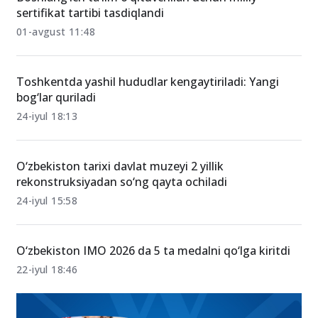
Boshlang‘ich ta’lim o‘qituvchilari uchun milliy
sertifikat tartibi tasdiqlandi
01-avgust 11:48
Toshkentda yashil hududlar kengaytiriladi: Yangi
bog‘lar quriladi
24-iyul 18:13
O‘zbekiston tarixi davlat muzeyi 2 yillik
rekonstruksiyadan so‘ng qayta ochiladi
24-iyul 15:58
O‘zbekiston IMO 2026 da 5 ta medalni qo‘lga kiritdi
22-iyul 18:46