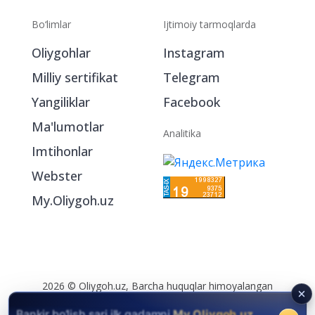
Bo‘limlar
Ijtimoiy tarmoqlarda
Oliygohlar
Instagram
Milliy sertifikat
Telegram
Yangiliklar
Facebook
Ma'lumotlar
Analitika
Imtihonlar
Webster
My.Oliygoh.uz
Bankir bo‘lish sari ilk qadamni
My.Oliygoh.uz