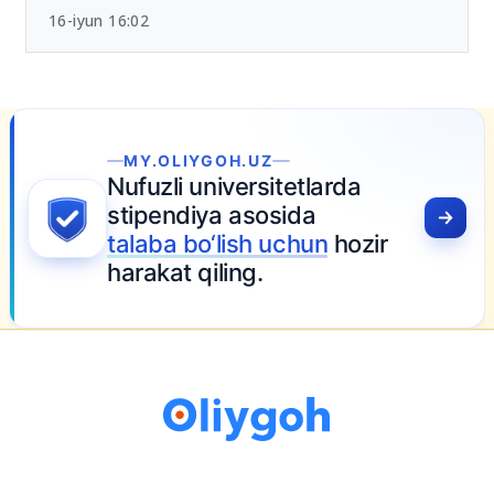
Chet tili sertifikatlari bo‘yicha yangi tartib
tasdiqlandi
16-iyun 16:02
r