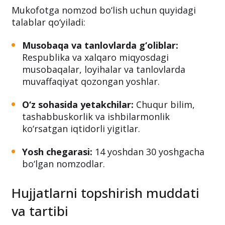
Kimlar ariza topshirishi
mumkin?
Mukofotga nomzod bo‘lish uchun quyidagi
talablar qo‘yiladi:
Musobaqa va tanlovlarda g‘oliblar:
Respublika va xalqaro miqyosdagi
musobaqalar, loyihalar va tanlovlarda
muvaffaqiyat qozongan yoshlar.
O‘z sohasida yetakchilar:
Chuqur bilim,
tashabbuskorlik va ishbilarmonlik
ko‘rsatgan iqtidorli yigitlar.
Yosh chegarasi:
14 yoshdan 30 yoshgacha
bo‘lgan nomzodlar.