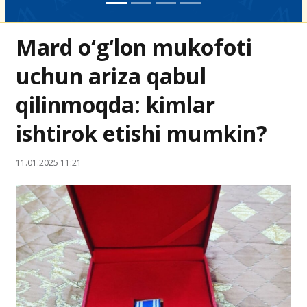
Mard o‘g‘lon mukofoti
uchun ariza qabul
qilinmoqda: kimlar
ishtirok etishi mumkin?
11.01.2025 11:21