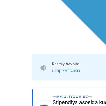
Rasmiy havola:
ucapromo.asia
MY.OLIYGOH.UZ
tipendiya asosida kuchli