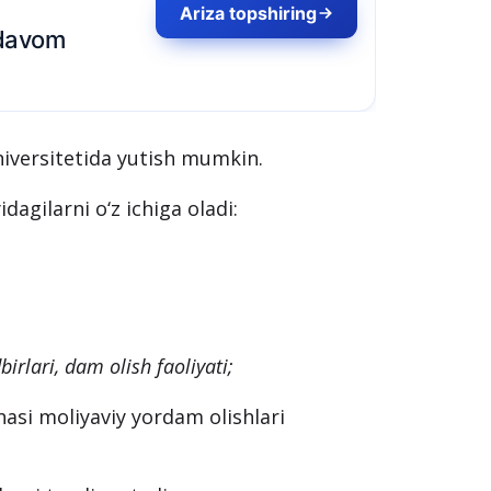
shiring
niversitetida yutish mumkin.
agilarni o‘z ichiga oladi: