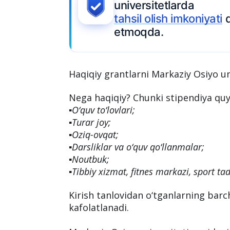
niversitetlarda
Ariza top
ahsil olish imkoniyati
davom
tmoqda.
Haqiqiy grantlarni Markaziy Osiyo u
Nega haqiqiy? Chunki stipendiya quyid
▪️O‘quv to‘lovlari;
▪️Turar joy;
▪️Oziq-ovqat;
▪️Darsliklar va o‘quv qo‘llanmalar;