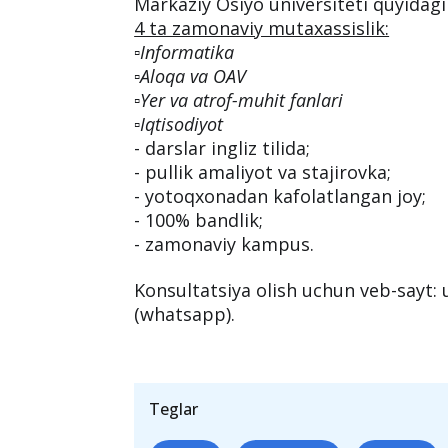
▪️Noutbuk;
▪️Tibbiy xizmat, fitnes markazi, sport tad
Kirish tanlovidan o‘tganlarning barc
kafolatlanadi.
⠀
Markaziy Osiyo universiteti quyidagi
4 ta zamonaviy mutaxassislik:
▫️Informatika
▫️Aloqa va OAV
▫️Yer va atrof-muhit fanlari
▫️Iqtisodiyot
- darslar ingliz tilida;
- pullik amaliyot va stajirovka;
- yotoqxonadan kafolatlangan joy;
- 100% bandlik;
- zamonaviy kampus.
Konsultatsiya olish uchun veb-sayt: