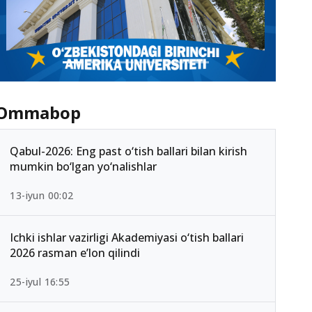
Ommabop
Qabul-2026: Eng past o‘tish ballari bilan kirish
mumkin bo‘lgan yo‘nalishlar
13-iyun 00:02
Ichki ishlar vazirligi Akademiyasi o‘tish ballari
2026 rasman e’lon qilindi
25-iyul 16:55