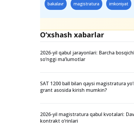
(whatsapp).
Teglar
bakalavr
magistratura
imkoniyat
O‘xshash xabarlar
2026-yil qabul jarayonlari: Barcha bosqich
so‘nggi ma’lumotlar
SAT 1200 ball bilan qaysi magistratura yo‘
grant asosida kirish mumkin?