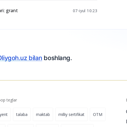
lat granti va
20-iyul 15:14
ri: grant
07-iyul 10:23
Ariza topshiring