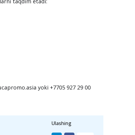
birlari, dam olish faoliyati;
hasi moliyaviy yordam olishlari
larni taqdim etadi:
 ucapromo.asia yoki +7705 927 29 00