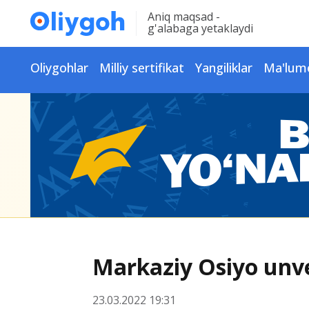
Aniq maqsad -
g'alabaga yetaklaydi
Oliygohlar
Milliy sertifikat
Yangiliklar
Ma'lum
Markaziy Osiyo unver
23.03.2022 19:31