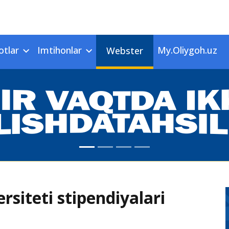
otlar
Imtihonlar
My.Oliygoh.uz
Webster
siteti stipendiyalari