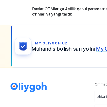
2026-yil magistratura qabul kvotalari: Dav
kontrakt o‘rinlari
Davlat OTMlariga 4 yillik qabul parametrla
o‘rinlari va yangi tartib
liygoh.uz bilan
boshlang.