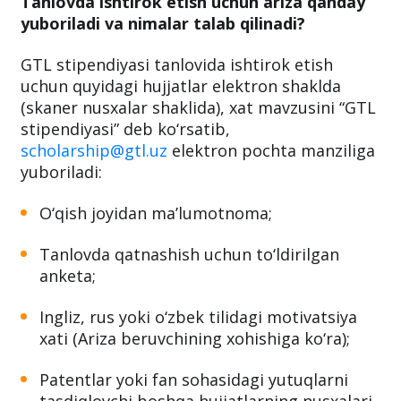
Tanlovda ishtirok etish uchun ariza qanday
yuboriladi va nimalar talab qilinadi?
GTL stipendiyasi tanlovida ishtirok etish
uchun quyidagi hujjatlar elektron shaklda
(skaner nusxalar shaklida), xat mavzusini “GTL
stipendiyasi” deb ko‘rsatib,
scholarship@gtl.uz
elektron pochta manziliga
yuboriladi:
O‘qish joyidan ma’lumotnoma;
Tanlovda qatnashish uchun to‘ldirilgan
anketa;
Ingliz, rus yoki o‘zbek tilidagi motivatsiya
xati (Ariza beruvchining xohishiga ko‘ra);
Patentlar yoki fan sohasidagi yutuqlarni