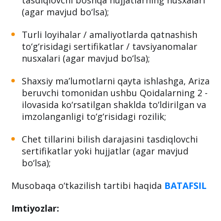
tasdiqlovchi boshqa hujjatlarning nusxalari
(agar mavjud bo‘lsa);
Turli loyihalar / amaliyotlarda qatnashish
to‘g‘risidagi sertifikatlar / tavsiyanomalar
nusxalari (agar mavjud bo‘lsa);
Shaxsiy ma’lumotlarni qayta ishlashga, Ariza
beruvchi tomonidan ushbu Qoidalarning 2 -
ilovasida ko‘rsatilgan shaklda to‘ldirilgan va
imzolanganligi to‘g‘risidagi rozilik;
Chet tillarini bilish darajasini tasdiqlovchi
sertifikatlar yoki hujjatlar (agar mavjud
bo‘lsa);
Musobaqa o‘tkazilish tartibi haqida
BATAFSIL
Imtiyozlar: