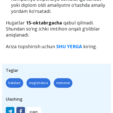
yoki diplom oldi amaliyotni o‘tashda amaliy
yordam ko‘rsatadi.
Hujjatlar
15-oktabrgacha
qabul qilinadi.
Shundan so‘ng ichki imtihon orqali g‘oliblar
aniqlanadi.
Ariza topshirish uchun
SHU YERGA
kiring.
Teglar
bakalavr
magistratura
metsenat
Ulashing