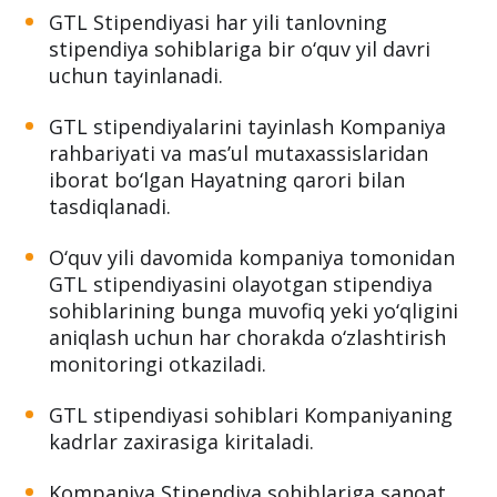
GTL Stipendiyasi har yili tanlovning
stipendiya sohiblariga bir o‘quv yil davri
uchun tayinlanadi.
GTL stipendiyalarini tayinlash Kompaniya
rahbariyati va mas’ul mutaxassislaridan
iborat bo‘lgan Hayatning qarori bilan
tasdiqlanadi.
O‘quv yili davomida kompaniya tomonidan
GTL stipendiyasini olayotgan stipendiya
sohiblarining bunga muvofiq yeki yo‘qligini
aniqlash uchun har chorakda o‘zlashtirish
monitoringi otkaziladi.
GTL stipendiyasi sohiblari Kompaniyaning
kadrlar zaxirasiga kiritaladi.
Kompaniya Stipendiya sohiblariga sanoat