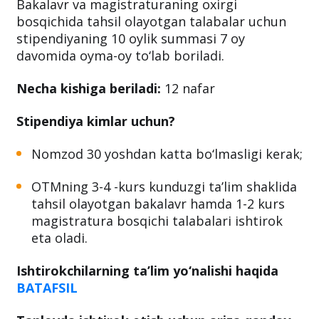
Bakalavr va magistraturaning oxirgi
bosqichida tahsil olayotgan talabalar uchun
stipendiyaning 10 oylik summasi 7 oy
davomida oyma-oy to‘lab boriladi.
Necha kishiga beriladi:
12 nafar
Stipendiya kimlar uchun?
Nomzod 30 yoshdan katta bo‘lmasligi kerak;
OTMning 3-4 -kurs kunduzgi ta’lim shaklida
tahsil olayotgan bakalavr hamda 1-2 kurs
magistratura bosqichi talabalari ishtirok
eta oladi.
Ishtirokchilarning ta’lim yo‘nalishi haqida
BATAFSIL