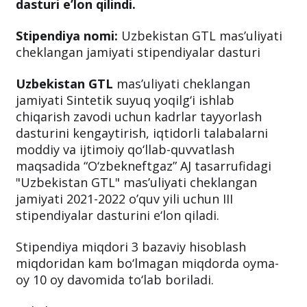
dasturi e’lon qilindi.
Stipendiya nomi:
Uzbekistan GTL mas’uliyati
cheklangan jamiyati stipendiyalar dasturi
Uzbekistan GTL
mas’uliyati cheklangan
jamiyati Sintetik suyuq yoqilg‘i ishlab
chiqarish zavodi uchun kadrlar tayyorlash
dasturini kengaytirish, iqtidorli talabalarni
moddiy va ijtimoiy qo‘llab-quvvatlash
maqsadida “O‘zbekneftgaz” AJ tasarrufidagi
"Uzbekistan GTL" mas’uliyati cheklangan
jamiyati 2021-2022 oʼquv yili uchun III
stipendiyalar dasturini e‘lon qiladi.
Stipendiya miqdori 3 bazaviy hisoblash
miqdoridan kam bo‘lmagan miqdorda oyma-
oy 10 oy davomida to‘lab boriladi.