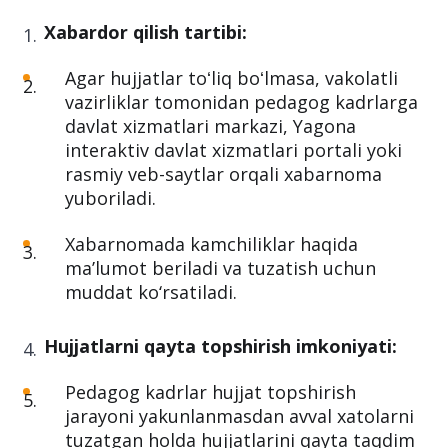
uchun hujjat topshirish jarayonida
kamchiliklar yoki xatolar aniqlangan taqdirda
quyidagi tartib amal qiladi:
Xabardor qilish tartibi:
Agar hujjatlar toʻliq boʻlmasa, vakolatli
vazirliklar tomonidan pedagog kadrlarga
davlat xizmatlari markazi, Yagona
interaktiv davlat xizmatlari portali yoki
rasmiy veb-saytlar orqali xabarnoma
yuboriladi.
Xabarnomada kamchiliklar haqida
ma’lumot beriladi va tuzatish uchun
muddat ko‘rsatiladi.
Hujjatlarni qayta topshirish imkoniyati: