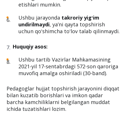
Pedagog kadrlar hujjat topshirish
jarayoni yakunlanmasdan avval xatolarni
tuzatgan holda hujjatlarini qayta taqdim
etishlari mumkin.
Ushbu jarayonda
takroriy yigʻim
undirilmaydi
, ya’ni qayta topshirish
uchun qoʻshimcha toʻlov talab qilinmaydi.
Huquqiy asos:
Ushbu tartib Vazirlar Mahkamasining
2021-yil 17-sentabrdagi 572-son qaroriga
muvofiq amalga oshiriladi (30-band).
Pedagoglar hujjat topshirish jarayonini diqqat
bilan kuzatib borishlari va imkon qadar
barcha kamchiliklarni belgilangan muddat