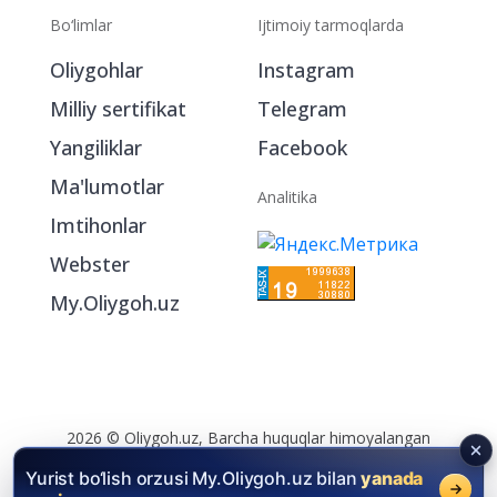
Bo‘limlar
Ijtimoiy tarmoqlarda
Oliygohlar
Instagram
Milliy sertifikat
Telegram
Yangiliklar
Facebook
Ma'lumotlar
Analitika
Imtihonlar
Webster
My.Oliygoh.uz
Yurist bo‘lish orzusi My.Oliygoh.uz bilan
yanada