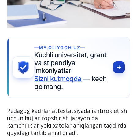
OLIYGOH.UZ
i universitet, grant
tipendiya
iyatlari
i kutmoqda
— kech
ang.
Pedagog kadrlar attestatsiyada ishtirok etish