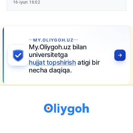
Chet tili sertifikatlari bo‘yicha yangi tartib
tasdiqlandi
16-iyun 16:02
YGOH.UZ
goh.uz bilan
itetga
opshirish
atigi bir
aqiqa.