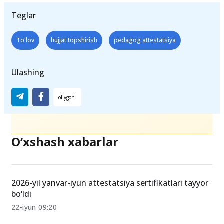
ichida tuzatishlari lozim.
Teglar
To'lov
hujjat topshirish
pedagog attestatsiya
Ulashing
O‘xshash xabarlar
2026-yil yanvar-iyun attestatsiya sertifikatlari tayyor