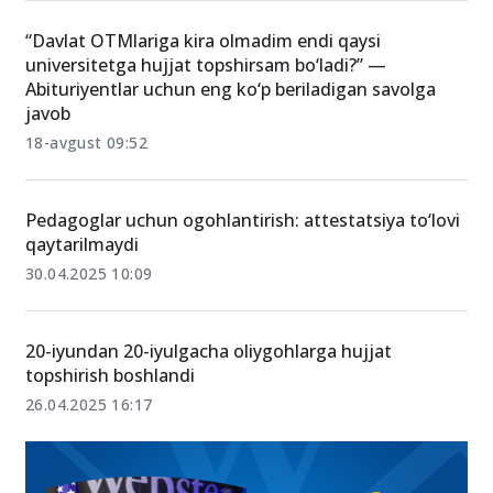
bo‘ldi
22-iyun 09:20
“Davlat OTMlariga kira olmadim endi qaysi
universitetga hujjat topshirsam bo‘ladi?” —
Abituriyentlar uchun eng ko‘p beriladigan savolga
javob
18-avgust 09:52
Pedagoglar uchun ogohlantirish: attestatsiya to‘lovi
qaytarilmaydi
30.04.2025 10:09
20-iyundan 20-iyulgacha oliygohlarga hujjat
topshirish boshlandi
26.04.2025 16:17