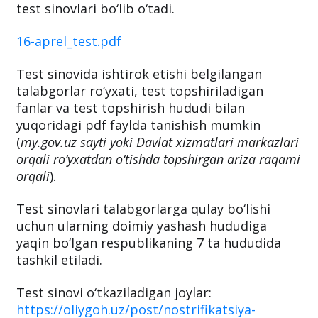
test sinovlari bo‘lib o‘tadi.
16-aprel_test.pdf
Test sinovida ishtirok etishi belgilangan
talabgorlar ro‘yxati, test topshiriladigan
fanlar va test topshirish hududi bilan
yuqoridagi pdf faylda tanishish mumkin
(
my.gov.uz sayti yoki Davlat xizmatlari markazlari
orqali ro‘yxatdan o‘tishda topshirgan ariza raqami
orqali
).
Test sinovlari talabgorlarga qulay bo‘lishi
uchun ularning doimiy yashash hududiga
yaqin bo‘lgan respublikaning 7 ta hududida
tashkil etiladi.
Test sinovi o‘tkaziladigan joylar:
https://oliygoh.uz/post/nostrifikatsiya-