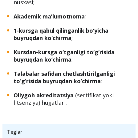
nusxasi;
Akademik ma’lumotnoma
;
1-kursga qabul qilinganlik bo‘yicha
buyruqdan ko‘chirma
;
Kursdan-kursga o‘tganligi to‘g‘risida
buyruqdan ko‘chirma
;
Talabalar safidan chetlashtirilganligi
to‘g‘risida buyruqdan ko‘chirma
;
Oliygoh akreditatsiya
(sertifikat yoki
litsenziya) hujjatlari.
Teglar