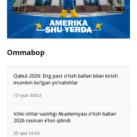
Ommabop
Qabul-2026: Eng past o‘tish ballari bilan kirish
mumkin bo‘lgan yo‘nalishlar
13-iyun 00:02
Ichki ishlar vazirligi Akademiyasi o‘tish ballari
2026 rasman e’lon qilindi
25-iyul 16:55