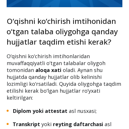
O‘qishni ko‘chirish imtihonidan
o‘tgan talaba oliygohga qanday
hujjatlar taqdim etishi kerak?
O‘qishni ko‘chirish imtihonlaridan
muvaffaqqiyatli o‘tgan talabalar oliygoh
tomonidan
aloqa xati
oladi. Aynan shu
hujjatda qanday hujjatlar olib kelinishi
lozimligi ko‘rsatiladi. Quyida oliygohga taqdim
etilishi kerak bo‘lgan hujjatlar ro‘yxati
keltirilgan:
Diplom yoki attestat
asl nusxasi;
Transkript
yoki
reyting daftarchasi
asl