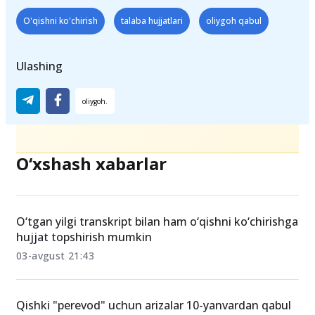
O'qishni ko'chirish
talaba hujjatlari
oliygoh qabul
Ulashing
O‘xshash xabarlar
O‘tgan yilgi transkript bilan ham o‘qishni ko‘chirishga
hujjat topshirish mumkin
03-avgust 21:43
Qishki "perevod" uchun arizalar 10-yanvardan qabul