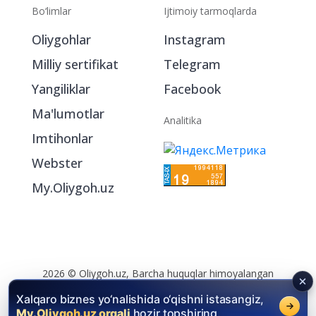
Bo‘limlar
Ijtimoiy tarmoqlarda
Oliygohlar
Instagram
Milliy sertifikat
Telegram
Yangiliklar
Facebook
Ma'lumotlar
Analitika
Imtihonlar
Webster
My.Oliygoh.uz
2026 © Oliygoh.uz, Barcha huquqlar himoyalangan
Reklama
/
Foydalanish shartlari
Xalqaro biznes yo‘nalishida o‘qishni istasangiz,
My.Oliygoh.uz orqali
hozir topshiring.