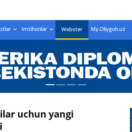
otlar
Imtihonlar
My.Oliygoh.uz
Webster
hilar uchun yangi
i