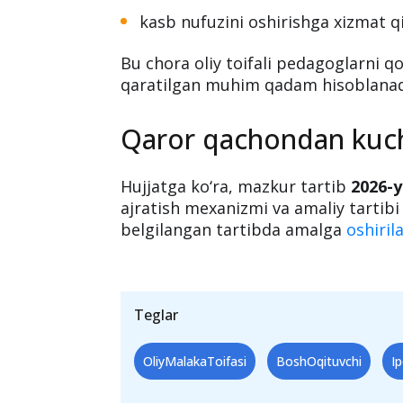
Mazkur imtiyoz:
pedagoglarning uy-joy sharoitini 
ularning ijtimoiy himoyasini kucha
kasb nufuzini oshirishga xizmat qi
Bu chora oliy toifali pedagoglarni qo
qaratilgan muhim qadam hisoblanad
Qaror qachondan kuch
Hujjatga ko‘ra, mazkur tartib
2026-y
ajratish mexanizmi va amaliy tartib
belgilangan tartibda amalga
oshiril