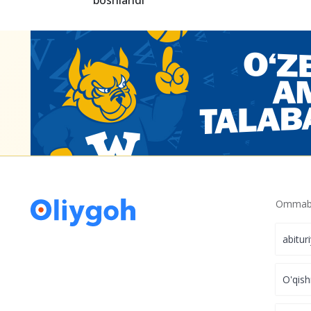
Mandat.uzbmb platformasida SAT sertifika
imkoniyati yaratildi
Bog‘chaga imtiyozli navbatga onlayn ariz
boshlandi
Ommabo