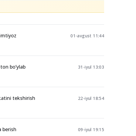
Ulashing
potekaSubsidiyasi
 imtiyoz
01-avgust 11:44
ston bo‘ylab
31-iyul 13:03