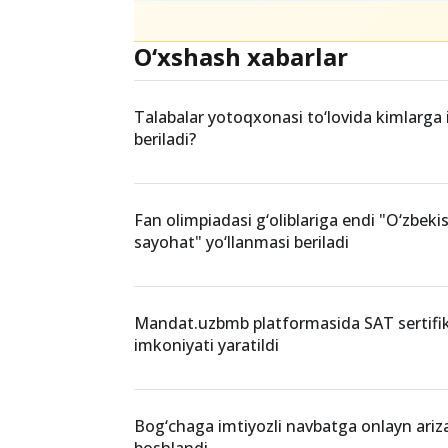
Teglar
OliyMalakaToifasi
BoshOqituvchi
I
O‘xshash xabarlar
Talabalar yotoqxonasi to‘lovida kimlarga
beriladi?
Fan olimpiadasi g‘oliblariga endi "O‘zbeki
sayohat" yo‘llanmasi beriladi