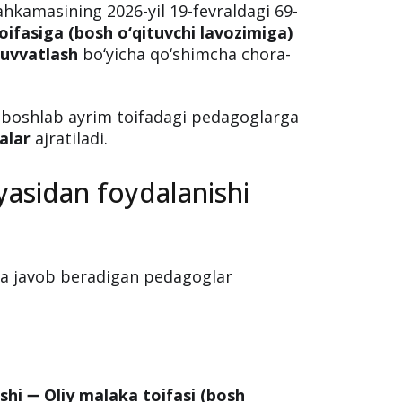
 ega pedagoglar uchun
y etildi
ahkamasining 2026-yil 19-fevraldagi 69-
oifasiga (bosh o‘qituvchi lavozimiga)
quvvatlash
bo‘yicha qo‘shimcha chora-
 boshlab ayrim toifadagi pedagoglarga
alar
ajratiladi.
yasidan foydalanishi