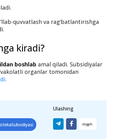
yaxshilashga,
ytirishga,
ladi.
‘llab-quvvatlash va rag‘batlantirishga
i.
ga kiradi?
ildan boshlab
amal qiladi. Subsidiyalar
i vakolatli organlar tomonidan
adi
.