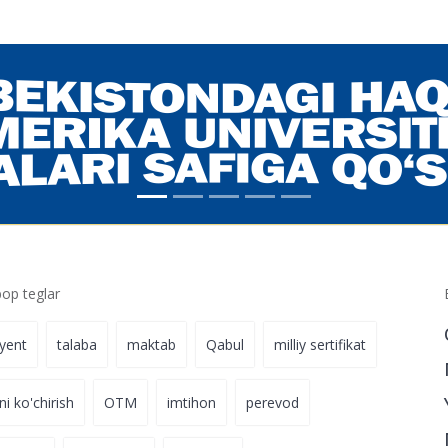
tini tekshirish
22-iyul 18:54
a berish
09-iyul 19:15
p teglar