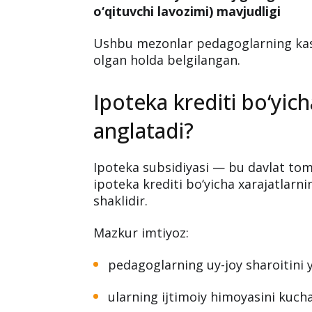
Qarorga muvofiq, quyidagi talablar
subsidiya olish huquqiga ega bo‘ladi
Asosiy talablar:
➖
Kamida 15 yil ish stajiga ega bo‘li
o‘qituvchi lavozimi) mavjudligi
Ushbu mezonlar pedagoglarning kasb
olgan holda belgilangan.
Ipoteka krediti bo‘yic
anglatadi?
Ipoteka subsidiyasi — bu davlat tom
ipoteka krediti bo‘yicha xarajatlarn
shaklidir.