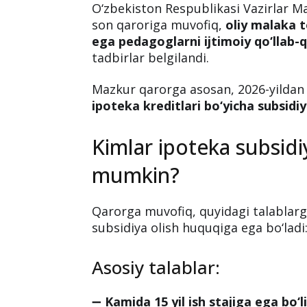
Oliy malaka toifasiga
ipoteka subsidiyasi jori
O‘zbekiston Respublikasi Vazirlar M
son qaroriga muvofiq,
oliy malaka t
ega pedagoglarni ijtimoiy qo‘llab-
tadbirlar belgilandi.
Mazkur qarorga asosan, 2026-yildan
ipoteka kreditlari bo‘yicha subsidiy
Kimlar ipoteka subsidi
mumkin?