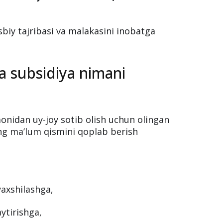
ga javob beradigan pedagoglar
:
shi
➖
Oliy malaka toifasi (bosh
iy tajribasi va malakasini inobatga
ha subsidiya nimani
onidan uy-joy sotib olish uchun olingan
ing ma’lum qismini qoplab berish