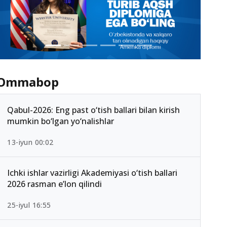
Ommabop
Qabul-2026: Eng past o‘tish ballari bilan kirish
mumkin bo‘lgan yo‘nalishlar
13-iyun 00:02
Ichki ishlar vazirligi Akademiyasi o‘tish ballari
2026 rasman e’lon qilindi
25-iyul 16:55