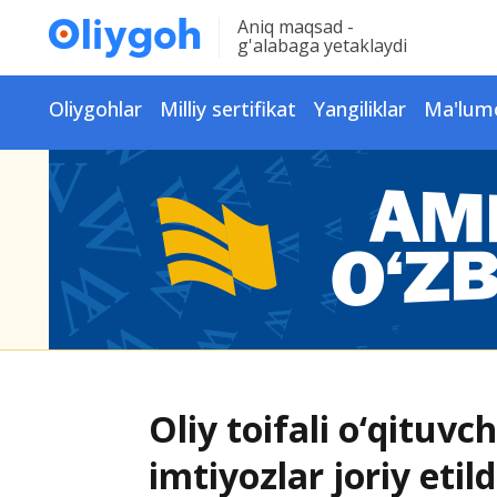
Aniq maqsad -
g'alabaga yetaklaydi
Oliygohlar
Milliy sertifikat
Yangiliklar
Ma'lum
Oliy toifali o‘qituvc
imtiyozlar joriy etild