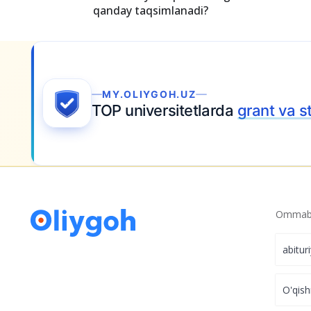
OTMga kirish qanchalik qiyin? Statistikal
ko‘rsatmoqda?
Talabalar yotoqxonasidagi o‘rinlar kurslar
qanday taqsimlanadi?
MY.OLIYGOH.UZ
TOP universitetlarda
grant va stipe