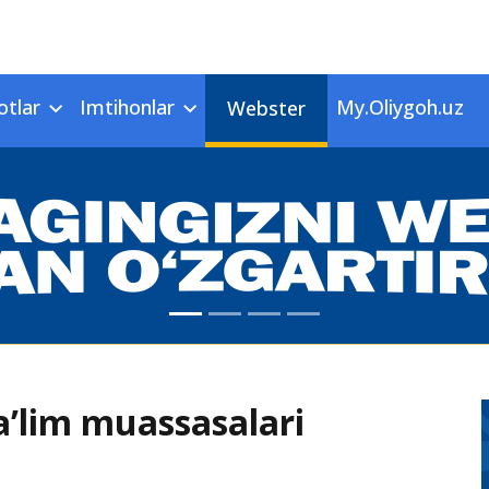
otlar
Imtihonlar
My.Oliygoh.uz
Webster
a’lim muassasalari