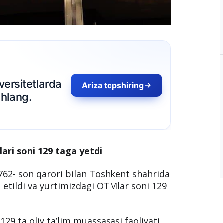
rsitetlarda
Ariza topshiring
ang.
ari soni 129 taga yetdi