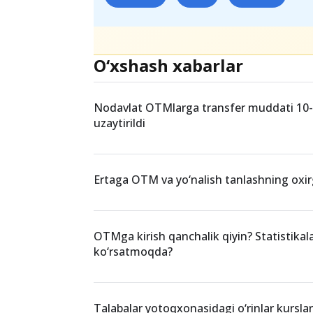
Teglar
abituriyent
talaba
oliygohlar
O‘xshash xabarlar
Nodavlat OTMlarga transfer muddati 10
uzaytirildi
Ertaga OTM va yo‘nalish tanlashning oxir