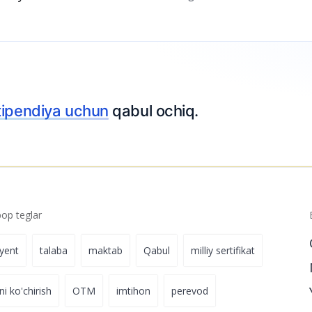
ar nimani
04-avgust 23:11
 bo‘yicha
04-avgust 23:01
ndiya uchun
qabul ochiq.