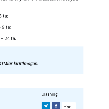
762- son qarori bilan Toshkent shahrida
l etildi va yurtimizdagi OTMlar soni 129
9 ta oliy ta’lim muassasasi faoliyati
6 ta;
 9 ta;
 – 24 ta.
OTMlar kiritilmagan.