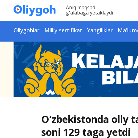
Aniq maqsad -
g'alabaga yetaklaydi
Oliygohlar
Milliy sertifikat
Yangiliklar
Ma'lum
O‘zbekistonda oliy t
soni 129 taga yetdi