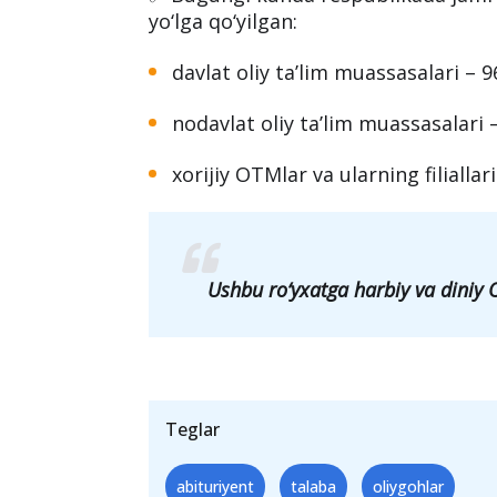
Hukumatning 2020 yil 2 dekabrdagi 
Yaponiya raqamli universiteti tashki
taga yetdi.
✅ Bugungi kunda respublikada jami 12
yo‘lga qo‘yilgan:
davlat oliy ta’lim muassasalari – 9
nodavlat oliy ta’lim muassasalari –
xorijiy OTMlar va ularning filiallari
Ushbu ro‘yxatga harbiy va diniy 