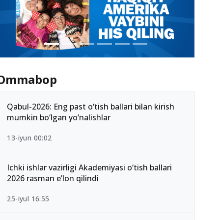
Ommabop
Qabul-2026: Eng past o‘tish ballari bilan kirish
mumkin bo‘lgan yo‘nalishlar
13-iyun 00:02
Ichki ishlar vazirligi Akademiyasi o‘tish ballari
2026 rasman e’lon qilindi
25-iyul 16:55