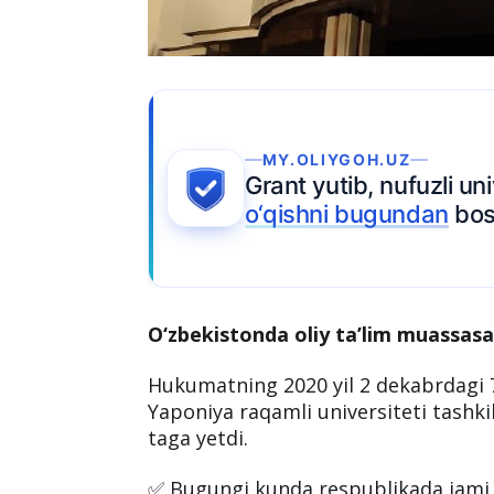
MY.OLIYGOH.UZ
Grant yutib, nufuzli unive
o‘qishni bugundan
boshl
O‘zbekistonda oliy ta’lim muassasal