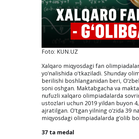
Foto: KUN.UZ
Xalqaro miqyosdagi fan olimpiadalari
yo‘nalishida o‘tkaziladi. Shunday oli
berilishi boshlanganidan beri, O‘zb
soni oshgan. Maktabgacha va maktab
nufuzli xalqaro olimpiadalarda sovri
ustozlari uchun 2019 yildan buyon 4
ajratilgan. O‘tgan yilning o‘zida 39 
miqyosdagi olimpiadalarda g‘olib bo‘
37 ta medal