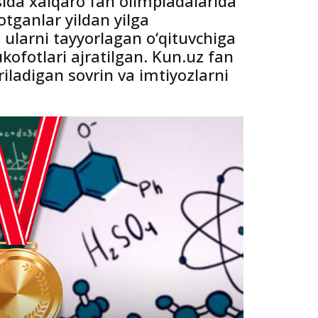
sida xalqaro fan olimpiadalarida
otganlar yildan yilga
 ularni tayyorlagan o‘qituvchiga
ofotlari ajratilgan. Kun.uz fan
riladigan sovrin va imtiyozlarni