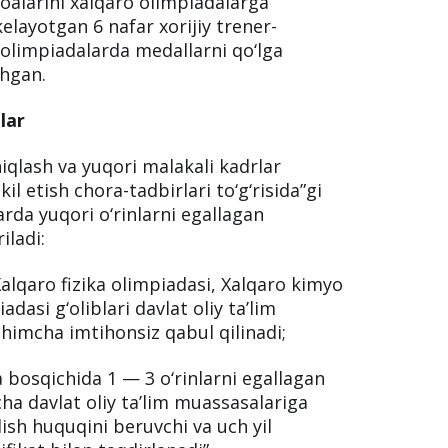
oalarini xalqaro olimpiadalarga
elayotgan 6 nafar xorijiy trener-
ro olimpiadalarda medallarni qo‘lga
shgan.
lar
niqlash va yuqori malakali kadrlar
il etish chora-tadbirlari to‘g‘risida”gi
rda yuqori o‘rinlarni egallagan
iladi:
alqaro fizika olimpiadasi, Xalqaro kimyo
dasi g‘oliblari davlat oliy ta’lim
shimcha imtihonsiz qabul qilinadi;
 bosqichida 1 — 3 o‘rinlarni egallagan
yicha davlat oliy ta’lim muassasalariga
lish huquqini beruvchi va uch yil