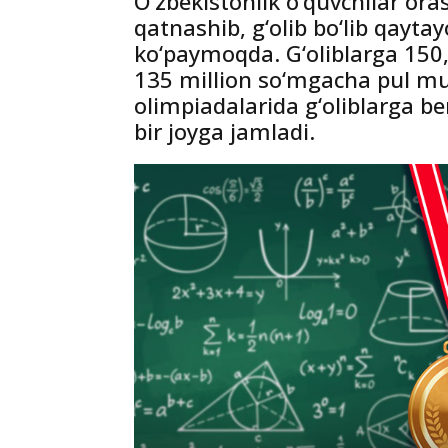
O‘zbekistonlik o‘quvchilar ora
qatnashib, g‘olib bo‘lib qaytay
ko‘paymoqda. G‘oliblarga 150,
135 million so‘mgacha pul muk
olimpiadalarida g‘oliblarga be
bir joyga jamladi.