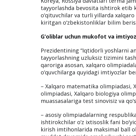
Koreya, Rossiya davlatlari terma jam
tayyorlashda bevosita ishtirok etib k
o‘qituvchilar va turli yillarda xalqa
kiritgan o‘zbekistonliklar bilim beri
G‘oliblar uchun mukofot va imtiyoz
Prezidentining “Iqtidorli yoshlarni a
tayyorlashning uzluksiz tizimini tashk
qaroriga asosan, xalqaro olimpiadala
o‘quvchilarga quyidagi imtiyozlar ber
– Xalqaro matematika olimpiadasi, X
olimpiadasi, Xalqaro biologiya olimpia
muassasalariga test sinovisiz va qo‘
– asosiy olimpiadalarning respublika
ishtirokchilar o‘z ixtisoslik fani bo‘
kirish imtihonlarida maksimal ball o