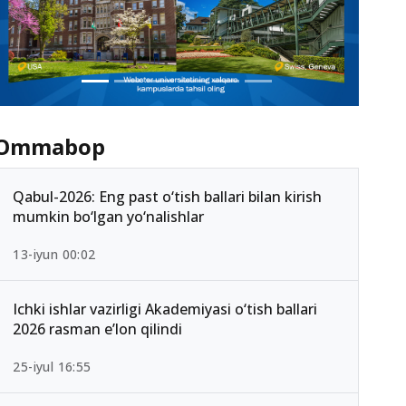
Ommabop
Qabul-2026: Eng past o‘tish ballari bilan kirish
mumkin bo‘lgan yo‘nalishlar
13-iyun 00:02
Ichki ishlar vazirligi Akademiyasi o‘tish ballari
2026 rasman e’lon qilindi
25-iyul 16:55