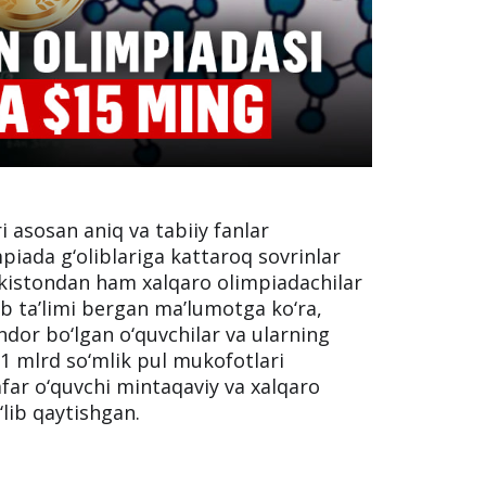
 asosan aniq va tabiiy fanlar
mpiada g‘oliblariga kattaroq sovrinlar
ekistondan ham xalqaro olimpiadachilar
 ta’limi bergan ma’lumotga ko‘ra,
ndor bo‘lgan o‘quvchilar va ularning
,1 mlrd so‘mlik pul mukofotlari
nafar o‘quvchi mintaqaviy va xalqaro
lib qaytishgan.