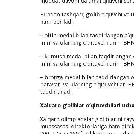
muddat davomida amal qiluvchi sertif
Bundan tashqari, g‘olib o‘quvchi va 
ham beriladi;
– oltin medal bilan taqdirlangan o‘
mln) va ularning o‘qituvchilari —BHM
– kumush medal bilan taqdirlangan 
mln) va ularning o‘qituvchilari —BHM
– bronza medal bilan taqdirlangan 
baravari va ularning o‘qituvchilari 
taqdirlanadi.
Xalqaro g‘oliblar o‘qituvchilari uc
Xalqaro olimpiadalar g‘oliblarini tay
muassasasi direktorlariga ham dire
200, 175 va 150 foizlik ustama to‘lash