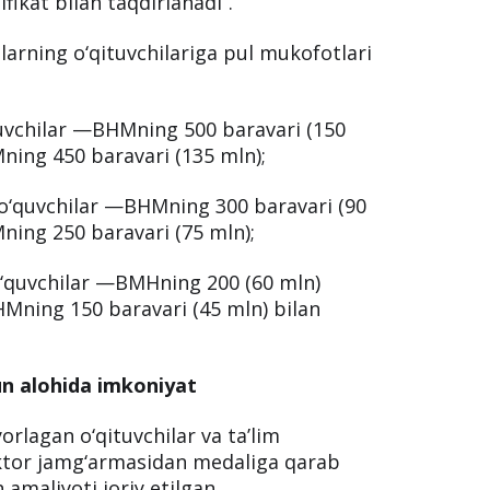
ikat bilan taqdirlanadi”.
ularning o‘qituvchilariga pul mukofotlari
quvchilar —BHMning 500 baravari (150
ning 450 baravari (135 mln);
o‘quvchilar —BHMning 300 baravari (90
ning 250 baravari (75 mln);
o‘quvchilar —BMHning 200 (60 mln)
BHMning 150 baravari (45 mln) bilan
hun alohida imkoniyat
yorlagan o‘qituvchilar va ta’lim
ktor jamg‘armasidan medaliga qarab
 amaliyoti joriy etilgan.