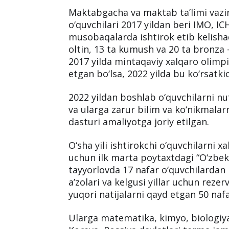
Maktabgacha va maktab ta’limi vazir
o‘quvchilari 2017 yildan beri IMO, IC
musobaqalarda ishtirok etib kelisha
oltin, 13 ta kumush va 20 ta bronza –
2017 yilda mintaqaviy xalqaro olimpi
etgan bo‘lsa, 2022 yilda bu ko‘rsatk
2022 yildan boshlab o‘quvchilarni nu
va ularga zarur bilim va ko‘nikmalar
dasturi amaliyotga joriy etilgan.
O‘sha yili ishtirokchi o‘quvchilarni 
uchun ilk marta poytaxtdagi “O‘zbe
tayyorlovda 17 nafar o‘quvchilardan
a’zolari va kelgusi yillar uchun rezer
yuqori natijalarni qayd etgan 50 nafa
Ularga matematika, kimyo, biologiya 