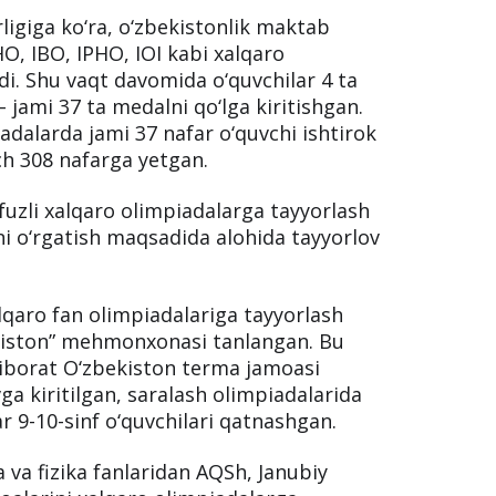
ligiga ko‘ra, o‘zbekistonlik maktab
HO, IBO, IPHO, IOI kabi xalqaro
di. Shu vaqt davomida o‘quvchilar 4 ta
 jami 37 ta medalni qo‘lga kiritishgan.
adalarda jami 37 nafar o‘quvchi ishtirok
ich 308 nafarga yetgan.
fuzli xalqaro olimpiadalarga tayyorlash
ni o‘rgatish maqsadida alohida tayyorlov
xalqaro fan olimpiadalariga tayyorlash
kiston” mehmonxonasi tanlangan. Bu
 iborat O‘zbekiston terma jamoasi
vga kiritilgan, saralash olimpiadalarida
r 9-10-sinf o‘quvchilari qatnashgan.
va fizika fanlaridan AQSh, Janubiy