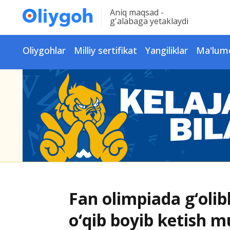
Aniq maqsad -
g'alabaga yetaklaydi
Oliygohlar
Milliy sertifikat
Yangiliklar
Ma'lum
Fan olimpiada g‘olib
o‘qib boyib ketish