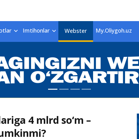
otlar
Imtihonlar
My.Oliygoh.uz
Webster
lariga 4 mlrd so‘m –
 mumkinmi?