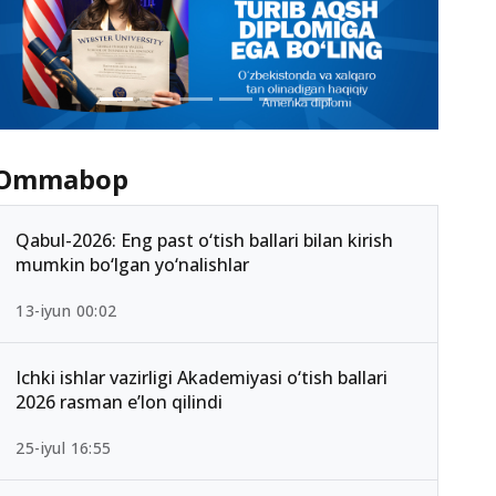
Ommabop
Qabul-2026: Eng past o‘tish ballari bilan kirish
mumkin bo‘lgan yo‘nalishlar
13-iyun 00:02
Ichki ishlar vazirligi Akademiyasi o‘tish ballari
2026 rasman e’lon qilindi
25-iyul 16:55