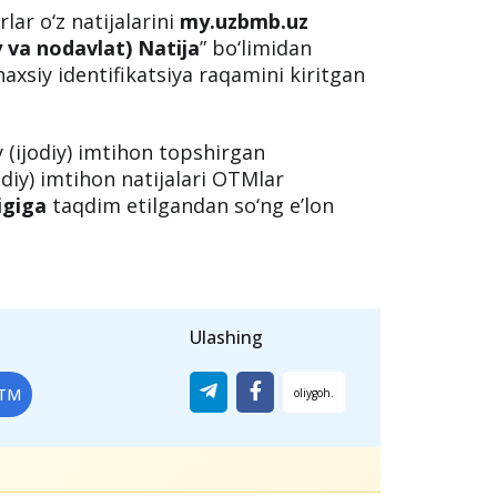
lar o‘z natijalarini
my.uzbmb.uz
iy va nodavlat) Natija
” bo‘limidan
xsiy identifikatsiya raqamini kiritgan
 (ijodiy) imtihon topshirgan
jodiy) imtihon natijalari OTMlar
igiga
taqdim etilgandan so‘ng e’lon
Ulashing
OTM