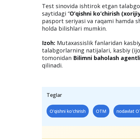
Test sinovida ishtirok etgan talabgor
saytidagi “
O‘qishni ko‘chirish (xorij
pasport seriyasi va raqami hamda sha
holda bilishlari mumkin.
Izoh:
Mutaxassislik fanlaridan kasbiy
talabgorlarning natijalari, kasbiy (i
tomonidan
Bilimni baholash agentl
qilinadi.
Teglar
O'qishni ko'chirish
OTM
nodavlat 