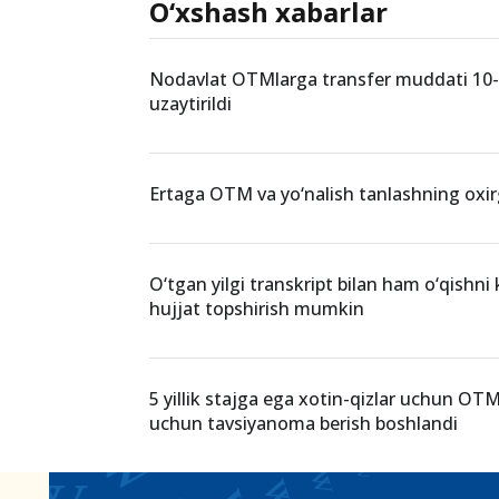
O‘xshash xabarlar
Nodavlat OTMlarga transfer muddati 10
uzaytirildi
Ertaga OTM va yo‘nalish tanlashning oxir
O‘tgan yilgi transkript bilan ham o‘qishni 
hujjat topshirish mumkin
5 yillik stajga ega xotin-qizlar uchun OTM
uchun tavsiyanoma berish boshlandi