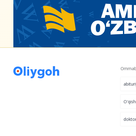
Ommabo
abitur
O'qish
dokto