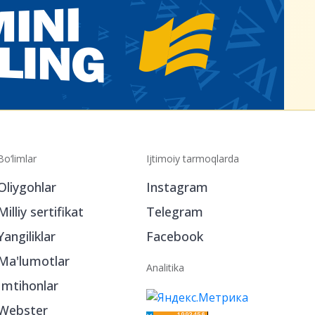
Bo‘limlar
Ijtimoiy tarmoqlarda
Oliygohlar
Instagram
Milliy sertifikat
Telegram
Yangiliklar
Facebook
Ma'lumotlar
Analitika
Imtihonlar
Webster