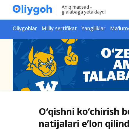
Aniq maqsad -
g'alabaga yetaklaydi
Oliygohlar
Milliy sertifikat
Yangiliklar
Ma'lum
O‘qishni ko‘chirish 
natijalari e’lon qilind