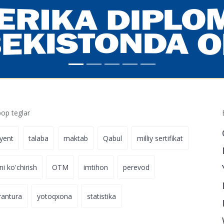
p teglar
iyent
talaba
maktab
Qabul
milliy sertifikat
ni ko'chirish
OTM
imtihon
perevod
rantura
yotoqxona
statistika