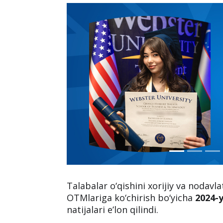
Talabalar o‘qishini xorijiy va nodavl
OTMlariga ko‘chirish bo‘yicha
2024-y
natijalari e’lon qilindi.