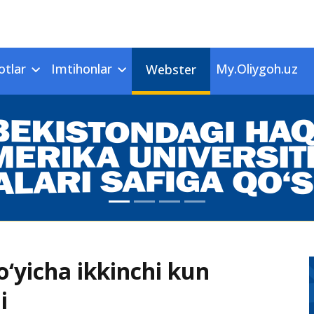
otlar
Imtihonlar
My.Oliygoh.uz
Webster
bo‘yicha ikkinchi kun
i