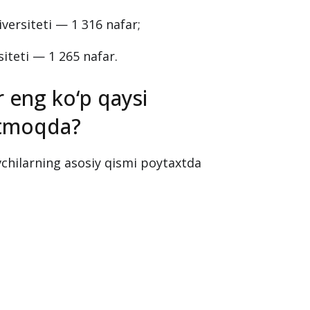
eti — 2 529 nafar;
2 053 nafar;
siteti — 1 690 nafar;
iversiteti — 1 316 nafar;
iteti — 1 265 nafar.
r eng ko‘p qaysi
itmoqda?
chilarning asosiy qismi poytaxtda