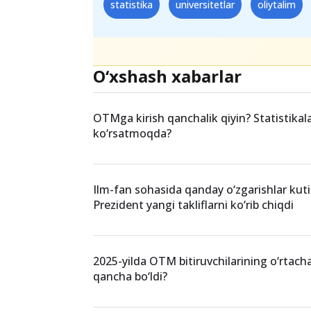
kabi yirik OTMlarda jamlangan.
Teglar
statistika
universitetlar
oliytalim
O‘xshash xabarlar
OTMga kirish qanchalik qiyin? Statistikal
ko‘rsatmoqda?
Ilm-fan sohasida qanday o‘zgarishlar ku
Prezident yangi takliflarni ko‘rib chiqdi