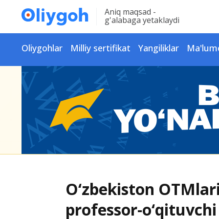
Aniq maqsad -
g'alabaga yetaklaydi
Oliygohlar
Milliy sertifikat
Yangiliklar
Ma'lum
O‘zbekiston OTMlari
professor-o‘qituvch