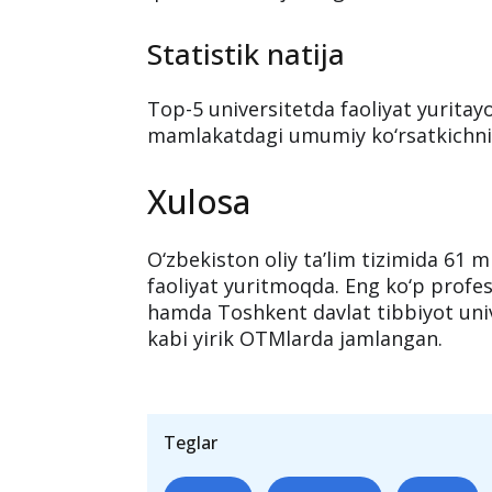
Top-5 universitetning
Eng yirik 5 ta oliygoh mamlakatdagi 
qismini o‘zida jamlagan.
Statistik natija
Top-5 universitetda faoliyat yuritay
mamlakatdagi umumiy ko‘rsatkichnin
Xulosa
O‘zbekiston oliy ta’lim tizimida 61 
faoliyat yuritmoqda. Eng ko‘p profe
hamda Toshkent davlat tibbiyot unive