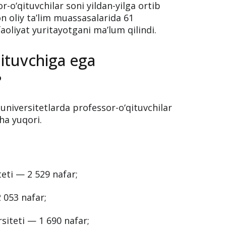
larida 61 mingdan
uvchi faoliyat
r-o‘qituvchilar soni yildan-yilga ortib
 oliy ta’lim muassasalarida 61
aoliyat yuritayotgani ma’lum qilindi.
qituvchiga ega
?
 universitetlarda professor-o‘qituvchilar
ha yuqori.