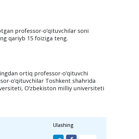
 ulushi qancha?
professor-o‘qituvchilarning salmoqli
otgan professor-o‘qituvchilar soni
g qariyb 15 foiziga teng.
mingdan ortiq professor-o‘qituvchi
ssor-o‘qituvchilar Toshkent shahrida
rsiteti, O‘zbekiston milliy universiteti