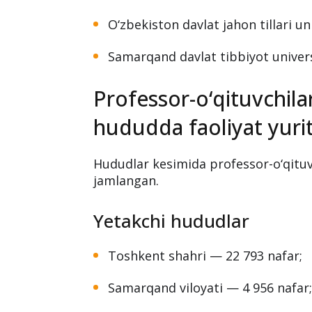
Toshkent davlat tibbiyot universit
O‘zbekiston milliy universiteti — 
Toshkent davlat iqtisodiyot univer
O‘zbekiston davlat jahon tillari un
Samarqand davlat tibbiyot univers
Professor-o‘qituvchila
hududda faoliyat yur
Hududlar kesimida professor-o‘qituv
jamlangan.