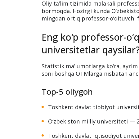
O‘zbekiston oliygoh
ortiq professor-o‘qit
yuritmoqda
Oliy ta’lim tizimida malakali professo
bormoqda. Hozirgi kunda O‘zbekiston
mingdan ortiq professor-o‘qituvchi f
Eng ko‘p professor-o‘
universitetlar qaysilar
Statistik ma’lumotlarga ko‘ra, ayrim
soni boshqa OTMlarga nisbatan anc
Top-5 oliygoh