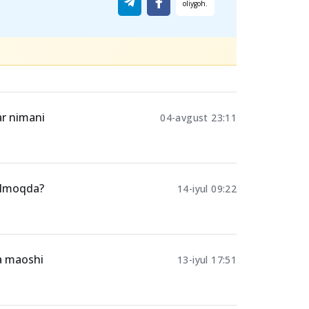
Ulashing
ar nimani
04-avgust 23:11
tilmoqda?
14-iyul 09:22