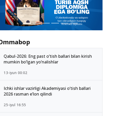
Ommabop
Qabul-2026: Eng past o‘tish ballari bilan kirish
mumkin bo‘lgan yo‘nalishlar
13-iyun 00:02
Ichki ishlar vazirligi Akademiyasi o‘tish ballari
2026 rasman e’lon qilindi
25-iyul 16:55