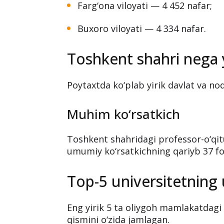
Yetakchi hududlar
Toshkent shahri — 22 793 nafar;
Samarqand viloyati — 4 956 nafar
Farg‘ona viloyati — 4 452 nafar;
Buxoro viloyati — 4 334 nafar.
Toshkent shahri nega 
Poytaxtda ko‘plab yirik davlat va noda
Muhim ko‘rsatkich
Toshkent shahridagi professor-o‘qit
umumiy ko‘rsatkichning qariyb 37 foiz