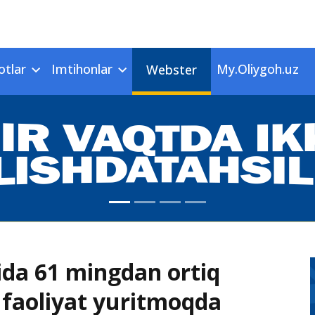
otlar
Imtihonlar
My.Oliygoh.uz
Webster
da 61 mingdan ortiq
i faoliyat yuritmoqda