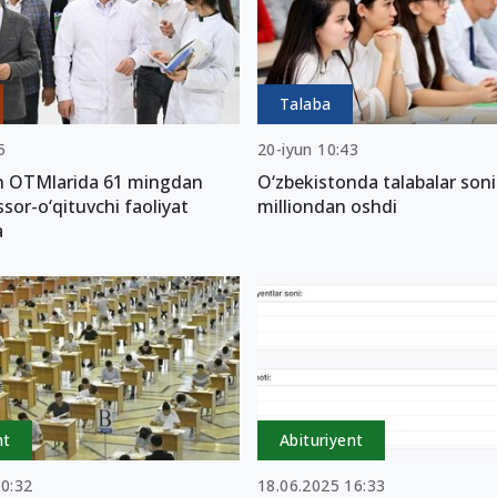
Talaba
5
20-iyun 10:43
n OTMlarida 61 mingdan
O‘zbekistonda talabalar soni
ssor-o‘qituvchi faoliyat
milliondan oshdi
a
nt
Abituriyent
10:32
18.06.2025 16:33