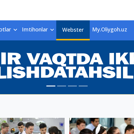
otlar
Imtihonlar
My.Oliygoh.uz
Webster