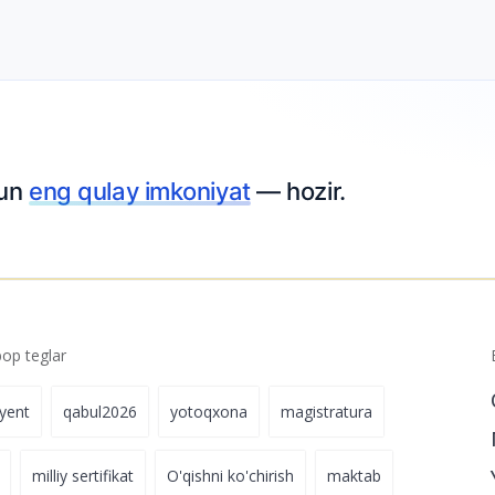
hun
eng qulay imkoniyat
— hozir.
p teglar
iyent
qabul2026
yotoqxona
magistratura
milliy sertifikat
O'qishni ko'chirish
maktab