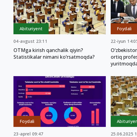
Abituriyent
Foydali
04-avgust 23:11
22-iyun 14:0
OTMga kirish qanchalik qiyin?
O‘zbekisto
Statistikalar nimani ko‘rsatmoqda?
ortiq profe
yuritmoqd
Foydali
Abituriye
23-aprel 09:47
25.06.2025 