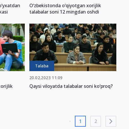
ro‘yxatdan
O‘zbekistonda o‘qiyotgan xorijlik
kasi
talabalar soni 12 mingdan oshdi
Talaba
20.02.2023 11:09
rijlik
Qaysi viloyatda talabalar soni ko‘proq?
1
2