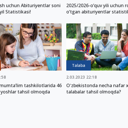
sh uchun Abituriyentlar soni
2025/2026-o‘quv yili uchun 
yil Statistikasi!
o‘tgan abituriyentlar statisti
Talaba
:58
2.03.2023 22:18
mumtaʼlim tashkilotlarida 46
Oʻzbekistonda necha nafar xo
 yoshlar tahsil olmoqda
talabalar tahsil olmoqda?