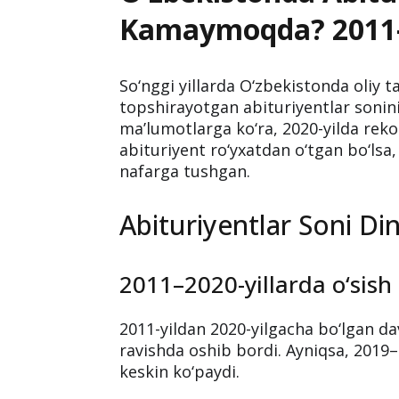
Kamaymoqda? 2011–20
So‘nggi yillarda O‘zbekistonda oliy t
topshirayotgan abituriyentlar sonin
ma’lumotlarga ko‘ra, 2020-yilda reko
abituriyent ro‘yxatdan o‘tgan bo‘lsa
nafarga tushgan.
Abituriyentlar Soni Di
2011–2020-yillarda o‘sish
2011-yildan 2020-yilgacha bo‘lgan d
ravishda oshib bordi. Ayniqsa, 2019–
keskin ko‘paydi.