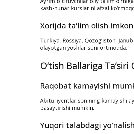
Ayrim bitiruvchilar oliy ta’lim o‘rni
kasb-hunar kurslarini afzal ko‘rmoq
Xorijda ta’lim olish imkon
Turkiya, Rossiya, Qozog‘iston, Janub
olayotgan yoshlar soni ortmoqda.
O‘tish Ballariga Ta’sir
Raqobat kamayishi mum
Abituriyentlar sonining kamayishi a
pasaytirishi mumkin.
Yuqori talabdagi yo‘nalis