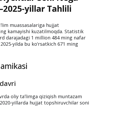
25-yillar Tahlili
a’lim muassasalariga hujjat
ing kamayishi kuzatilmoqda. Statistik
rd darajadagi 1 million 484 ming nafar
, 2025-yilda bu ko‘rsatkich 671 ming
namikasi
 davri
avrda oliy ta’limga qiziqish muntazam
2020-yillarda hujjat topshiruvchilar soni