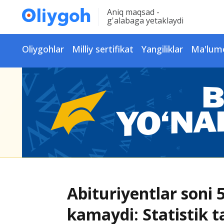
Aniq maqsad -
g'alabaga yetaklaydi
Oliygohlar
Milliy sertifikat
Yangiliklar
Ma'lum
Abituriyentlar soni 5
kamaydi: Statistik ta