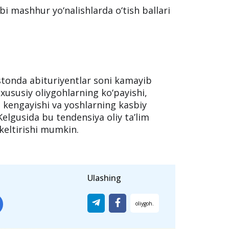
bi mashhur yo‘nalishlarda o‘tish ballari
istonda abituriyentlar soni kamayib
ususiy oliygohlarning ko‘payishi,
g kengayishi va yoshlarning kasbiy
Kelgusida bu tendensiya oliy ta’lim
 keltirishi mumkin.
Ulashing