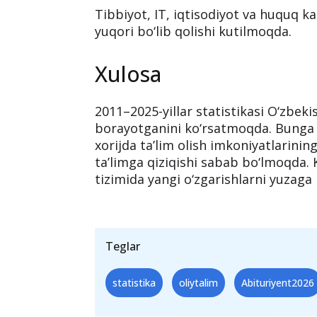
Tibbiyot, IT, iqtisodiyot va huquq ka
yuqori bo‘lib qolishi kutilmoqda.
Xulosa
2011–2025-yillar statistikasi O‘zbek
borayotganini ko‘rsatmoqda. Bunga x
xorijda ta’lim olish imkoniyatlarinin
ta’limga qiziqishi sabab bo‘lmoqda. 
tizimida yangi o‘zgarishlarni yuzaga
Teglar
statistika
oliytalim
Abituriyent2026