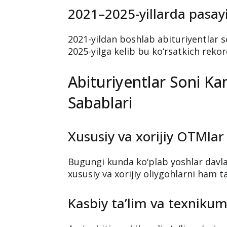
2021–2025-yillarda pasay
2021-yildan boshlab abituriyentlar s
2025-yilga kelib bu ko‘rsatkich reko
Abituriyentlar Soni Ka
Sabablari
Xususiy va xorijiy OTMlar 
Bugungi kunda ko‘plab yoshlar davlat
xususiy va xorijiy oliygohlarni ham 
Kasbiy ta’lim va texnikum