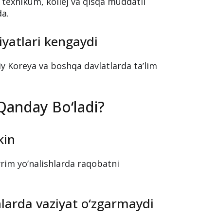
ga texnikum, kollej va qisqa muddatli
da.
iyatlari kengaydi
iy Koreya va boshqa davlatlarda ta’lim
i Qanday Bo‘ladi?
kin
yrim yo‘nalishlarda raqobatni
hlarda vaziyat o‘zgarmaydi