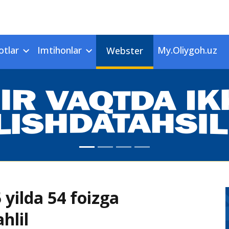
otlar
Imtihonlar
My.Oliygoh.uz
Webster
 yilda 54 foizga
hlil