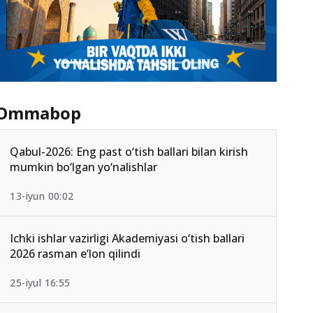
Ommabop
Qabul-2026: Eng past o‘tish ballari bilan kirish
mumkin bo‘lgan yo‘nalishlar
13-iyun 00:02
Ichki ishlar vazirligi Akademiyasi o‘tish ballari
2026 rasman e’lon qilindi
25-iyul 16:55