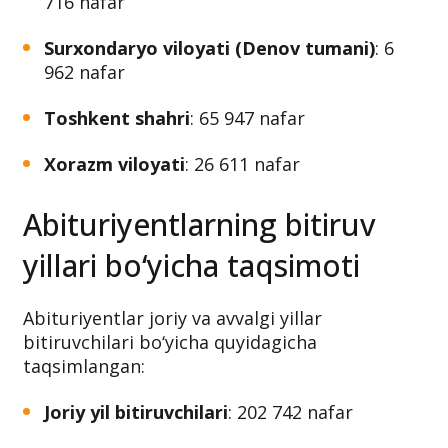
716 nafar
Surxondaryo viloyati (Denov tumani)
: 6
962 nafar
Toshkent shahri
: 65 947 nafar
Xorazm viloyati
: 26 611 nafar
Abituriyentlarning bitiruv
yillari bo‘yicha taqsimoti
Abituriyentlar joriy va avvalgi yillar
bitiruvchilari bo‘yicha quyidagicha
taqsimlangan:
Joriy yil bitiruvchilari
: 202 742 nafar