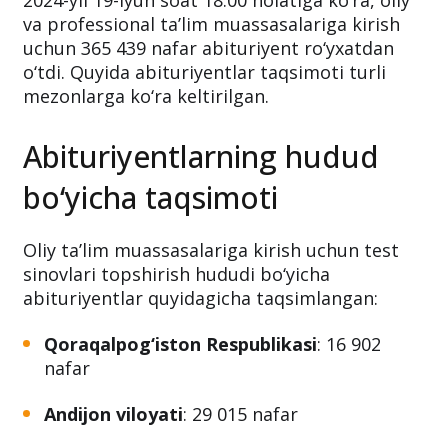
2024-yil 19-iyun soat 18:00 holatiga ko‘ra, oliy
va professional ta’lim muassasalariga kirish
uchun 365 439 nafar abituriyent ro‘yxatdan
o‘tdi. Quyida abituriyentlar taqsimoti turli
mezonlarga ko‘ra keltirilgan.
Abituriyentlarning hudud
bo‘yicha taqsimoti
Oliy ta’lim muassasalariga kirish uchun test
sinovlari topshirish hududi bo‘yicha
abituriyentlar quyidagicha taqsimlangan:
Qoraqalpog‘iston Respublikasi
: 16 902
nafar
Andijon viloyati
: 29 015 nafar