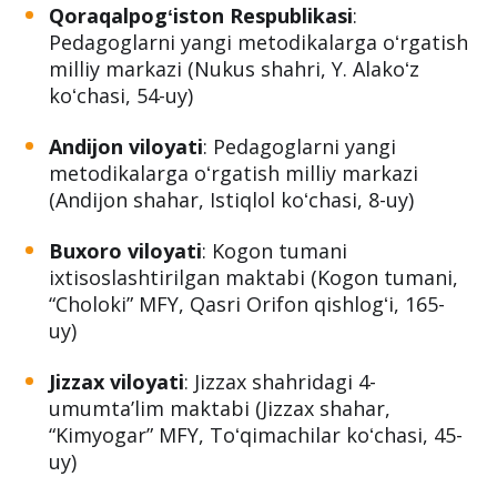
Qoraqalpogʻiston Respublikasi
:
Pedagoglarni yangi metodikalarga oʻrgatish
milliy markazi (Nukus shahri, Y. Alakoʻz
koʻchasi, 54-uy)
Andijon viloyati
: Pedagoglarni yangi
metodikalarga oʻrgatish milliy markazi
(Andijon shahar, Istiqlol koʻchasi, 8-uy)
Buxoro viloyati
: Kogon tumani
ixtisoslashtirilgan maktabi (Kogon tumani,
“Choloki” MFY, Qasri Orifon qishlogʻi, 165-
uy)
Jizzax viloyati
: Jizzax shahridagi 4-
umumtaʼlim maktabi (Jizzax shahar,
“Kimyogar” MFY, Toʻqimachilar koʻchasi, 45-
uy)