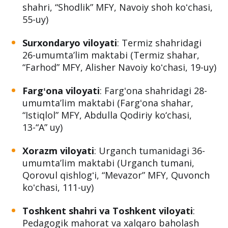
shahri, “Shodlik” MFY, Navoiy shoh koʻchasi,
55-uy)
Surxondaryo viloyati
: Termiz shahridagi
26-umumtaʼlim maktabi (Termiz shahar,
“Farhod” MFY, Alisher Navoiy koʻchasi, 19-uy)
Fargʻona viloyati
: Fargʻona shahridagi 28-
umumtaʼlim maktabi (Fargʻona shahar,
“Istiqlol” MFY, Abdulla Qodiriy ko‘chasi,
13-“A” uy)
Xorazm viloyati
: Urganch tumanidagi 36-
umumtaʼlim maktabi (Urganch tumani,
Qorovul qishlogʻi, “Mevazor” MFY, Quvonch
koʻchasi, 111-uy)
Toshkent shahri va Toshkent viloyati
:
Pedagogik mahorat va xalqaro baholash