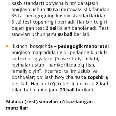
kasb standarti boʻyicha bilim darajasini
aniqlash uchun
40 ta
(mutaxassislik fanidan
35 ta, pedagogning kasbiy standartlaridan
5 ta) test topshirigʻi beriladi. Har bir toʻgʻri
bajarilgan test
2 ball
bilan baholanadi. Test
sinovlari uchun jami
80 ball
beriladi;
Ikkinchi bosqichda –
pedagogik mahoratni
aniqlash maqsadida ilgʻor pedagogik uslub
va texnologiyalarni (“case study” uslubi,
loyihalar uslubi, hamkorlikda oʻqitish,
“amaliy oʻyin”, interfaol taʼlim uslubi va
boshqalar) qoʻllash boʻyicha
10 ta topshiriq
beriladi. Har bir toʻgʻri berilgan javob
2 ball
bilan baholanib, jami
20 ball
beriladi.
Malaka (test) sinovlari o‘tkaziladigan
manzillar: