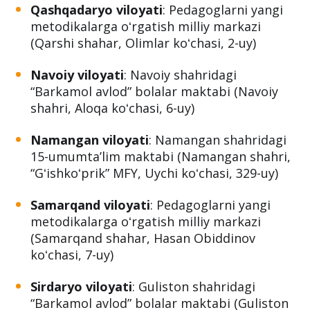
Qashqadaryo viloyati
: Pedagoglarni yangi
metodikalarga oʻrgatish milliy markazi
(Qarshi shahar, Olimlar koʻchasi, 2-uy)
Navoiy viloyati
: Navoiy shahridagi
“Barkamol avlod” bolalar maktabi (Navoiy
shahri, Aloqa koʻchasi, 6-uy)
Namangan viloyati
: Namangan shahridagi
15-umumtaʼlim maktabi (Namangan shahri,
“Gʻishkoʻprik” MFY, Uychi koʻchasi, 329-uy)
Samarqand viloyati
: Pedagoglarni yangi
metodikalarga oʻrgatish milliy markazi
(Samarqand shahar, Hasan Obiddinov
koʻchasi, 7-uy)
Sirdaryo viloyati
: Guliston shahridagi
“Barkamol avlod” bolalar maktabi (Guliston