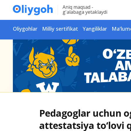
Aniq maqsad -
g'alabaga yetaklaydi
Oliygohlar
Milliy sertifikat
Yangiliklar
Ma'lum
Pedagoglar uchun og
attestatsiya to‘lovi