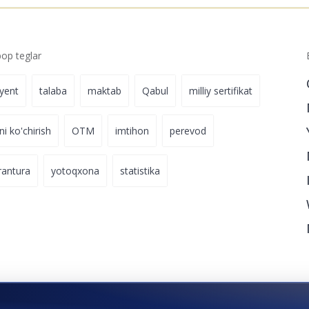
p teglar
iyent
talaba
maktab
Qabul
milliy sertifikat
ni ko'chirish
OTM
imtihon
perevod
rantura
yotoqxona
statistika