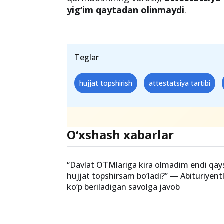
yig‘im qaytadan olinmaydi
.
Teglar
hujjat topshirish
attestatsiya tartibi
O‘xshash xabarlar
“Davlat OTMlariga kira olmadim endi qays
hujjat topshirsam bo‘ladi?” — Abituriyen
ko‘p beriladigan savolga javob