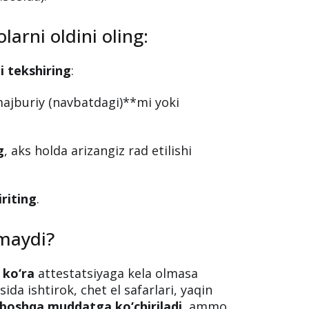
arni oldini oling:
i tekshiring
:
majburiy (navbatdagi)**mi yoki
g
, aks holda arizangiz rad etilishi
riting
.
lmaydi?
 ko‘ra
attestatsiyaga kela olmasa
ida ishtirok, chet el safarlari, yaqin
 boshqa muddatga ko‘chiriladi
, ammo