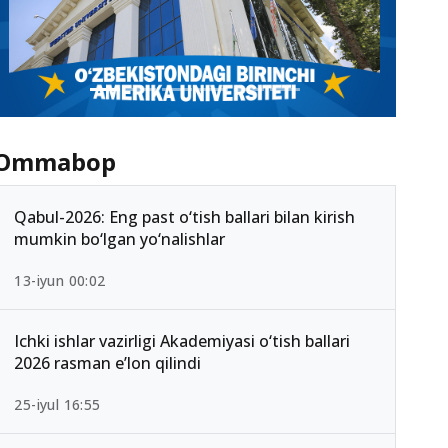
Ommabop
Qabul-2026: Eng past o‘tish ballari bilan kirish
mumkin bo‘lgan yo‘nalishlar
13-iyun 00:02
Ichki ishlar vazirligi Akademiyasi o‘tish ballari
2026 rasman e’lon qilindi
25-iyul 16:55