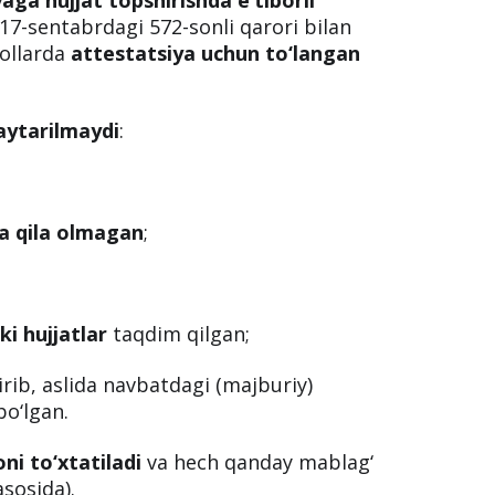
7-sentabrdagi 572-sonli qarori bilan
hollarda
attestatsiya uchun to‘langan
aytarilmaydi
:
a qila olmagan
;
i hujjatlar
taqdim qilgan;
rib, aslida navbatdagi (majburiy)
bo‘lgan.
ni to‘xtatiladi
va hech qanday mablag‘
sosida).