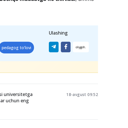
Ulashing
pedagog to‘lovi
i universitetga
18-avgust 09:52
tlar uchun eng