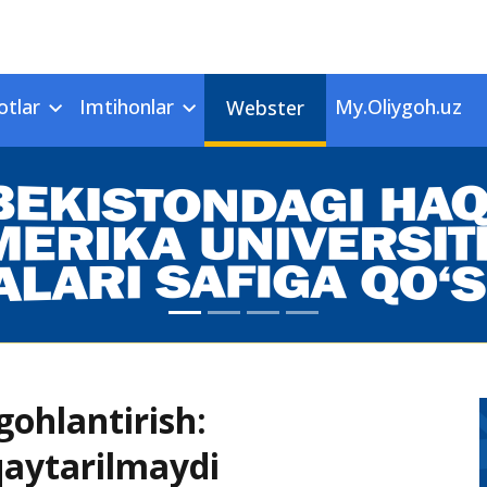
otlar
Imtihonlar
My.Oliygoh.uz
Webster
ohlantirish:
 qaytarilmaydi