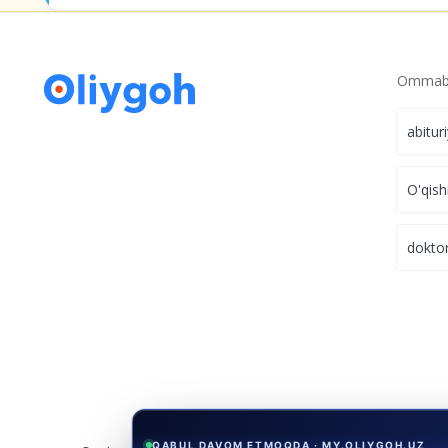
Ommabo
abitur
O'qish
dokto
QABUL DAVOM ETMOQDA · MY.OLIYGOH.UZ