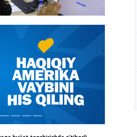
ga hujjat topshirishda e’tiborli