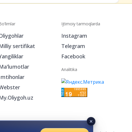
Bo‘limlar
Ijtimoiy tarmoqlarda
Oliygohlar
Instagram
Milliy sertifikat
Telegram
Yangiliklar
Facebook
Ma'lumotlar
Analitika
Imtihonlar
Webster
My.Oliygoh.uz