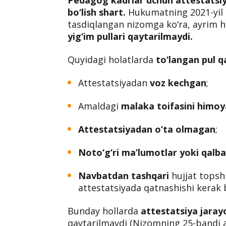
bo‘lish shart.
Hukumatning 2021-yil 1
tasdiqlangan nizomga ko‘ra, ayrim 
yig‘im pullari qaytarilmaydi.
Quyidagi holatlarda
to‘langan pul q
Attestatsiyadan
voz kechgan
;
Amaldagi
malaka toifasini himoy
Attestatsiyadan o‘ta olmagan
;
Noto‘g‘ri ma’lumotlar yoki qalbak
Navbatdan tashqari
hujjat topshi
attestatsiyada qatnashishi kerak 
Bunday hollarda
attestatsiya jarayo
qaytarilmaydi (Nizomning 25-bandi a