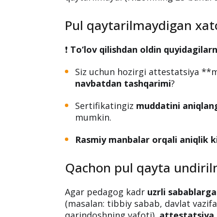
Pul qaytarilmaydigan xatol
❗️
To‘lov qilishdan oldin quyidagilarn
Siz uchun hozirgi attestatsiya **
navbatdan tashqarimi
?
Sertifikatingiz
muddatini aniqlan
mumkin.
Rasmiy manbalar orqali aniqlik ki
Qachon pul qayta undiri
Agar pedagog kadr
uzrli sabablarga
(masalan: tibbiy sabab, davlat vazifas
qarindoshning vafoti),
attestatsiya