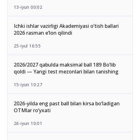
Qabul-2026: Eng past o‘tish ballari bilan kirish
mumkin bo‘lgan yo‘nalishlar
13-iyun 00:02
Ichki ishlar vazirligi Akademiyasi o‘tish ballari
2026 rasman e’lon qilindi
25-iyul 16:55
2026/2027 qabulda maksimal ball 189 Bo‘lib
qoldi — Yangi test mezonlari bilan tanishing
15-iyun 10:27
2026-yilda eng past ball bilan kirsa bo‘ladigan
OTMlar ro‘yxati