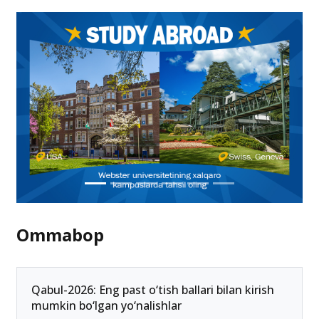
Perevod qilishdan voz kechmoqchimisiz? Bu
muammo emas!
16.04.2025 15:57
Ommabop