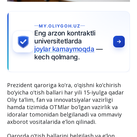
MY.OLIYGOH.UZ
Eng arzon kontraktli
universitetlarda
joylar kamaymoqda
—
kech qolmang.
Prezident qaroriga ko‘ra, o‘qishni ko‘chirish
bo‘yicha o‘tish ballari har yili 15-iyulga qadar
Oliy ta’lim, fan va innovatsiyalar vazirligi
hamda tizimida OTMlar bo‘lgan vazirlik va
idoralar tomonidan belgilanadi va ommaviy