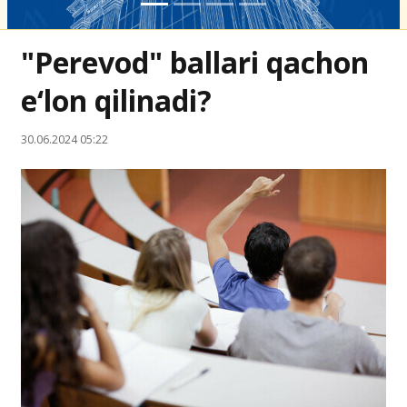
"Perevod" ballari qachon
e‘lon qilinadi?
30.06.2024 05:22