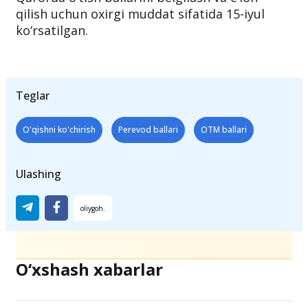
axborot vositalarida e’lon qilinadi.
Qarorda o‘tish ballarini belgilash va e‘lon
qilish uchun oxirgi muddat sifatida 15-iyul
ko‘rsatilgan.
Teglar
O'qishni ko'chirish
Perevod ballari
OTM ballari
Ulashing