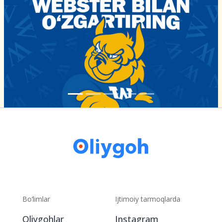
Bo‘limlar
Ijtimoiy tarmoqlarda
Oliygohlar
Instagram