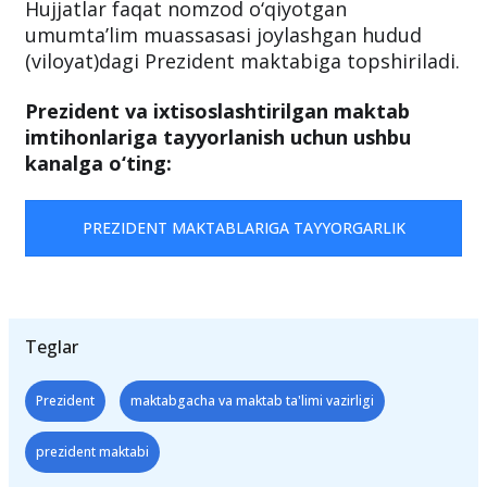
Hujjatlar faqat nomzod o‘qiyotgan
umumta’lim muassasasi joylashgan hudud
(viloyat)dagi Prezident maktabiga topshiriladi.
Prezident va ixtisoslashtirilgan maktab
imtihonlariga tayyorlanish uchun ushbu
kanalga o‘ting:
PREZIDENT MAKTABLARIGA TAYYORGARLIK
Teglar
Prezident
maktabgacha va maktab ta'limi vazirligi
prezident maktabi