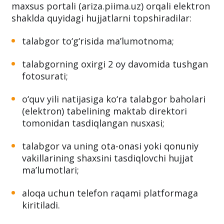
maxsus portali (ariza.piima.uz) orqali elektron
shaklda quyidagi hujjatlarni topshiradilar:
talabgor to‘g‘risida ma’lumotnoma;
talabgorning oxirgi 2 oy davomida tushgan
fotosurati;
o‘quv yili natijasiga ko‘ra talabgor baholari
(elektron) tabelining maktab direktori
tomonidan tasdiqlangan nusxasi;
talabgor va uning ota-onasi yoki qonuniy
vakillarining shaxsini tasdiqlovchi hujjat
ma’lumotlari;
aloqa uchun telefon raqami platformaga
kiritiladi.