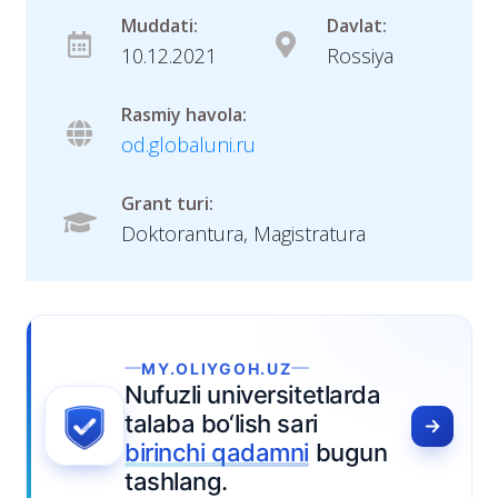
Muddati:
Davlat:
10.12.2021
Rossiya
Rasmiy havola:
od.globaluni.ru
Grant turi:
Doktorantura, Magistratura
MY.OLIYGOH.UZ
Nufuzli universitetlarda
talaba bo‘lish sari
birinchi qadamni
bugun
tashlang.