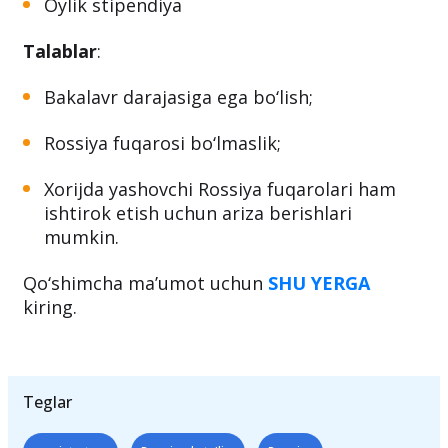
Ingliz va rus tillarida o‘qish imkoniyati;
Oylik stipendiya
Talablar
:
Bakalavr darajasiga ega bo‘lish;
Rossiya fuqarosi bo‘lmaslik;
Xorijda yashovchi Rossiya fuqarolari ham
ishtirok etish uchun ariza berishlari
mumkin.
Qo‘shimcha ma’umot uchun
SHU YERGA
kiring.