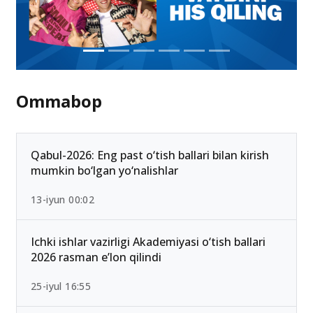
Ommabop
Qabul-2026: Eng past o‘tish ballari bilan kirish
mumkin bo‘lgan yo‘nalishlar
13-iyun 00:02
Ichki ishlar vazirligi Akademiyasi o‘tish ballari
2026 rasman e’lon qilindi