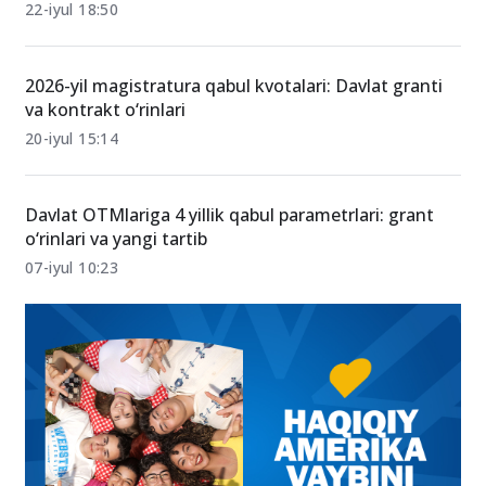
SAT 1200 ball bilan qaysi magistratura yo‘nalishlariga
grant asosida kirish mumkin?
22-iyul 18:50
2026-yil magistratura qabul kvotalari: Davlat granti
va kontrakt o‘rinlari
20-iyul 15:14
Davlat OTMlariga 4 yillik qabul parametrlari: grant
o‘rinlari va yangi tartib
07-iyul 10:23