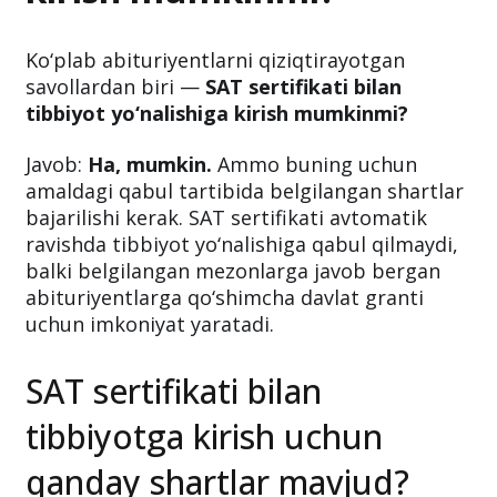
Ko‘plab abituriyentlarni qiziqtirayotgan
savollardan biri —
SAT sertifikati bilan
tibbiyot yo‘nalishiga kirish mumkinmi?
Javob:
Ha, mumkin.
Ammo buning uchun
amaldagi qabul tartibida belgilangan shartlar
bajarilishi kerak. SAT sertifikati avtomatik
ravishda tibbiyot yo‘nalishiga qabul qilmaydi,
balki belgilangan mezonlarga javob bergan
abituriyentlarga qo‘shimcha davlat granti
uchun imkoniyat yaratadi.
SAT sertifikati bilan
tibbiyotga kirish uchun
qanday shartlar mavjud?