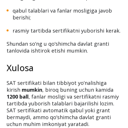
qabul talablari va fanlar mosligiga javob
berishi;
rasmiy tartibda sertifikatni yuborishi kerak.
Shundan so‘ng u qo‘shimcha davlat granti
tanlovida ishtirok etishi mumkin.
Xulosa
SAT sertifikati bilan tibbiyot yo‘nalishiga
kirish
mumkin
, biroq buning uchun kamida
1200 ball
, fanlar mosligi va sertifikatni rasmiy
tartibda yuborish talablari bajarilishi lozim.
SAT sertifikati avtomatik qabul yoki grant
bermaydi, ammo qo‘shimcha davlat granti
uchun muhim imkoniyat yaratadi.