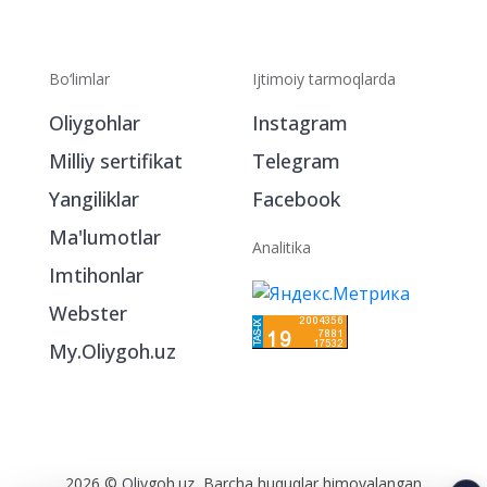
Bo‘limlar
Ijtimoiy tarmoqlarda
Oliygohlar
Instagram
Milliy sertifikat
Telegram
Yangiliklar
Facebook
Ma'lumotlar
Analitika
Imtihonlar
Webster
My.Oliygoh.uz
2026 © Oliygoh.uz, Barcha huquqlar himoyalangan