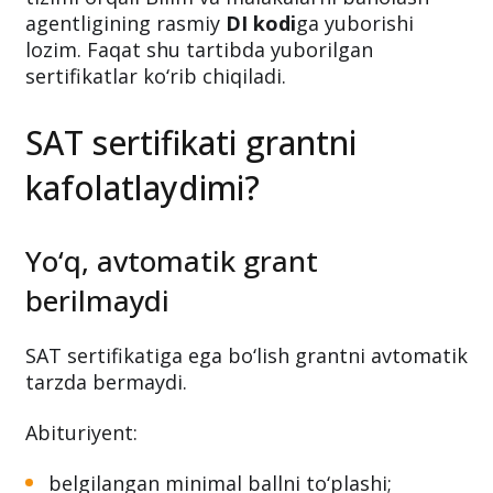
agentligining rasmiy
DI kodi
ga yuborishi
lozim. Faqat shu tartibda yuborilgan
sertifikatlar ko‘rib chiqiladi.
SAT sertifikati grantni
kafolatlaydimi?
Yo‘q, avtomatik grant
berilmaydi
SAT sertifikatiga ega bo‘lish grantni avtomatik
tarzda bermaydi.
Abituriyent:
belgilangan minimal ballni to‘plashi;