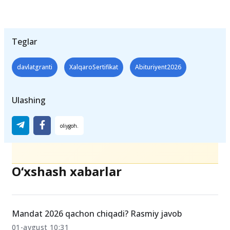
Teglar
davlatgranti
XalqaroSertifikat
Abituriyent2026
Ulashing
O‘xshash xabarlar
Mandat 2026 qachon chiqadi? Rasmiy javob
01-avgust 10:31