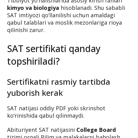
Tibbiyot yo‘nalishlarida asosiy kirish fanlari
kimyo va biologiya
hisoblanadi. Shu sababli
SAT imtiyozi qo‘llanilishi uchun amaldagi
qabul talablari va moslik mezonlariga rioya
qilinishi zarur.
SAT sertifikati qanday
topshiriladi?
Sertifikatni rasmiy tartibda
yuborish kerak
SAT natijasi oddiy PDF yoki skrinshot
ko‘rinishida qabul qilinmaydi.
Abituriyent SAT natijasini
College Board
tizimi orqali Bilim va malakalarni baholash