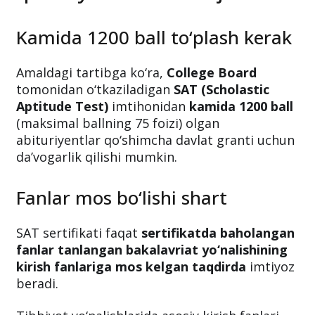
Kamida 1200 ball to‘plash kerak
Amaldagi tartibga ko‘ra,
College Board
tomonidan o‘tkaziladigan
SAT (Scholastic
Aptitude Test)
imtihonidan
kamida 1200 ball
(maksimal ballning 75 foizi) olgan
abituriyentlar qo‘shimcha davlat granti uchun
da’vogarlik qilishi mumkin.
Fanlar mos bo‘lishi shart
SAT sertifikati faqat
sertifikatda baholangan
fanlar tanlangan bakalavriat yo‘nalishining
kirish fanlariga mos kelgan taqdirda
imtiyoz
beradi.