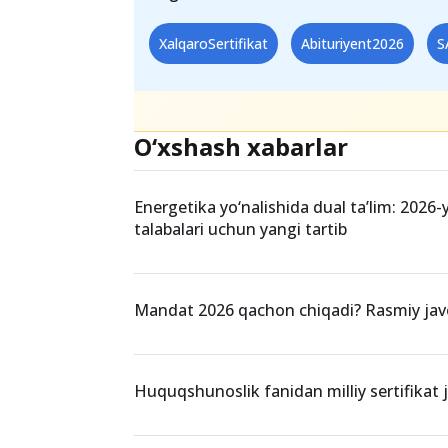
XalqaroSertifikat
Abituriyent2026
S
O‘xshash xabarlar
Energetika yo‘nalishida dual ta’lim: 2026-
talabalari uchun yangi tartib
Mandat 2026 qachon chiqadi? Rasmiy ja
Huquqshunoslik fanidan milliy sertifikat jo