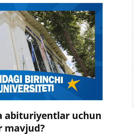
a abituriyentlar uchun
r mavjud?