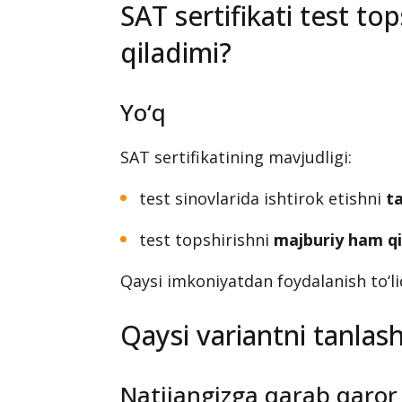
SAT sertifikati test to
qiladimi?
Yo‘q
SAT sertifikatining mavjudligi:
test sinovlarida ishtirok etishni
t
test topshirishni
majburiy ham q
Qaysi imkoniyatdan foydalanish to‘li
Qaysi variantni tanla
Natijangizga qarab qaror 