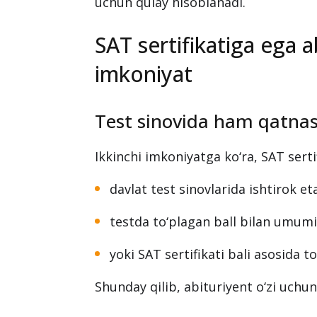
uchun qulay hisoblanadi.
SAT sertifikatiga ega a
imkoniyat
Test sinovida ham qatna
Ikkinchi imkoniyatga ko‘ra, SAT serti
davlat test sinovlarida ishtirok eta
testda to‘plagan ball bilan umumi
yoki SAT sertifikati bali asosida to
Shunday qilib, abituriyent o‘zi uchu