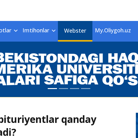
otlar
Imtihonlar
My.Oliygoh.uz
Webster
abituriyentlar qanday
adi?