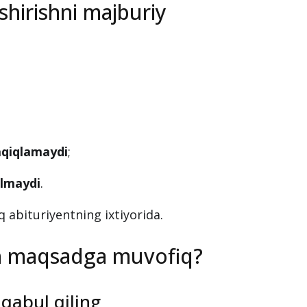
pshirishni majburiy
aqiqlamaydi
;
ilmaydi
.
q abituriyentning ixtiyorida.
sh maqsadga muvofiq?
qabul qiling