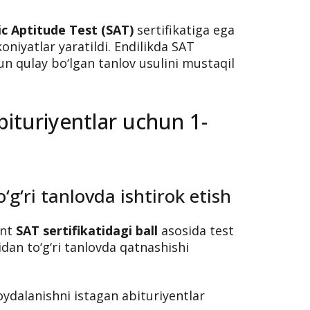
ic Aptitude Test (SAT)
sertifikatiga ega
niyatlar yaratildi. Endilikda SAT
un qulay bo‘lgan tanlov usulini mustaqil
bituriyentlar uchun 1-
o‘g‘ri tanlovda ishtirok etish
ent
SAT sertifikatidagi ball
asosida test
idan to‘g‘ri tanlovda qatnashishi
oydalanishni istagan abituriyentlar