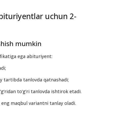
bituriyentlar uchun 2-
shish mumkin
fikatiga ega abituriyent:
di;
y tartibda tanlovda qatnashadi;
‘g‘ridan to‘g‘ri tanlovda ishtirok etadi.
n eng maqbul variantni tanlay oladi.