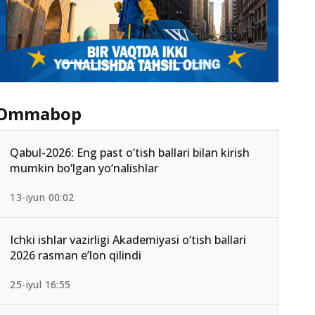
Ommabop
Qabul-2026: Eng past o‘tish ballari bilan kirish
mumkin bo‘lgan yo‘nalishlar
13-iyun 00:02
Ichki ishlar vazirligi Akademiyasi o‘tish ballari
2026 rasman e’lon qilindi
25-iyul 16:55