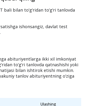
 bali bilan to‘g‘ridan to‘g‘ri tanlovda
rsatishga ishonsangiz, davlat test
.
ega abituriyentlarga ikki xil imkoniyat
g‘ridan to‘g‘ri tanlovda qatnashishi yoki
 natijasi bilan ishtirok etishi mumkin.
 yakuniy tanlov abituriyentning o‘ziga
Ulashing