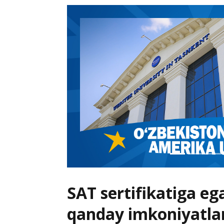
SAT sertifikatiga eg
qanday imkoniyatla