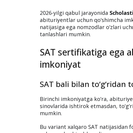
2026-yilgi qabul jarayonida
Scholast
abituriyentlar uchun qo‘shimcha imko
natijasiga ega nomzodlar o‘zlari uch
tanlashlari mumkin.
SAT sertifikatiga ega a
imkoniyat
SAT bali bilan to‘g‘ridan t
Birinchi imkoniyatga ko‘ra, abituriy
sinovlarida ishtirok etmasdan, to‘g‘r
mumkin.
Bu variant xalqaro SAT natijasidan f