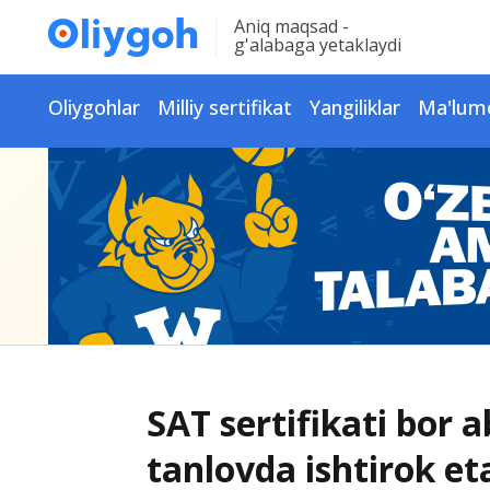
Aniq maqsad -
g'alabaga yetaklaydi
Oliygohlar
Milliy sertifikat
Yangiliklar
Ma'lum
SAT sertifikati bor 
tanlovda ishtirok et