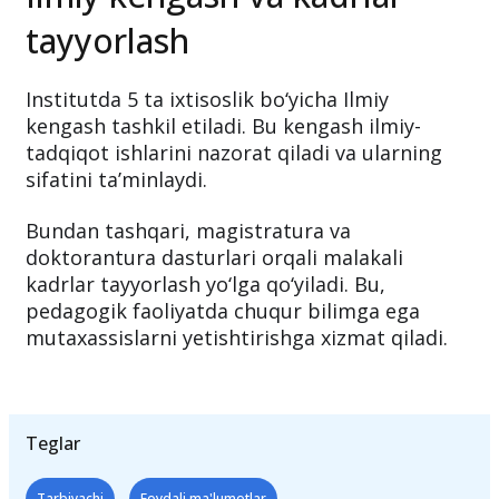
beradi.
Ilmiy kengash va kadrlar
tayyorlash
Institutda 5 ta ixtisoslik bo‘yicha Ilmiy
kengash tashkil etiladi. Bu kengash ilmiy-
tadqiqot ishlarini nazorat qiladi va ularning
sifatini ta’minlaydi.
Bundan tashqari, magistratura va
doktorantura dasturlari orqali malakali
kadrlar tayyorlash yo‘lga qo‘yiladi. Bu,
pedagogik faoliyatda chuqur bilimga ega
mutaxassislarni yetishtirishga xizmat qiladi.