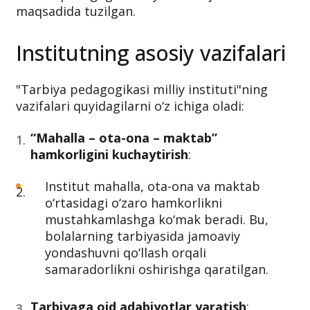
instituti" tashkil etiladi. Ushbu yangi institut,
ta’lim va tarbiya tizimini mustahkamlash
hamda pedagogik faoliyatni rivojlantirish
maqsadida tuzilgan.
Institutning asosiy vazifalari
"Tarbiya pedagogikasi milliy instituti"ning
vazifalari quyidagilarni o‘z ichiga oladi:
“Mahalla – ota-ona – maktab”
hamkorligini kuchaytirish
:
Institut mahalla, ota-ona va maktab
o‘rtasidagi o‘zaro hamkorlikni
mustahkamlashga ko‘mak beradi. Bu,
bolalarning tarbiyasida jamoaviy
yondashuvni qo‘llash orqali