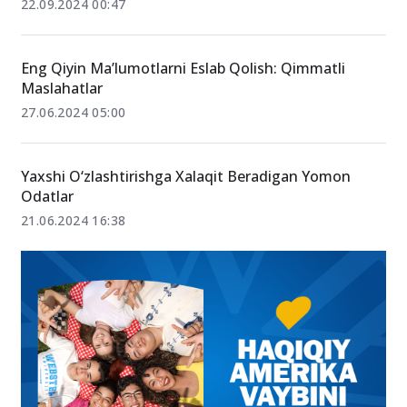
Maktabgacha ta’lim yo‘nalishi bitiruvchilari qanday
kasblarni egallashlari mumkin?
22.09.2024 00:47
Eng Qiyin Ma’lumotlarni Eslab Qolish: Qimmatli
Maslahatlar
27.06.2024 05:00
Yaxshi O‘zlashtirishga Xalaqit Beradigan Yomon
Odatlar
21.06.2024 16:38