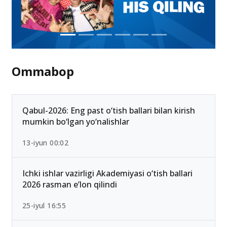
Ommabop
Qabul-2026: Eng past o‘tish ballari bilan kirish
mumkin bo‘lgan yo‘nalishlar
13-iyun 00:02
Ichki ishlar vazirligi Akademiyasi o‘tish ballari
2026 rasman e’lon qilindi