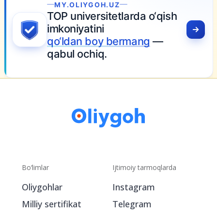
.OLIYGOH.UZ
 universitetlarda o‘qish
oniyatini
ldan boy bermang
—
ul ochiq.