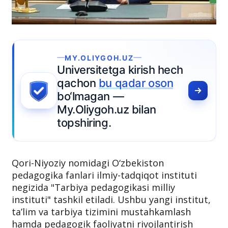
MY.OLIYGOH.UZ
niversitetga kirish hech
achon
bu qadar oson
o‘lmagan —
y.Oliygoh.uz bilan
opshiring.
Qori-Niyoziy nomidagi O‘zbekiston
pedagogika fanlari ilmiy-tadqiqot instituti
negizida "Tarbiya pedagogikasi milliy