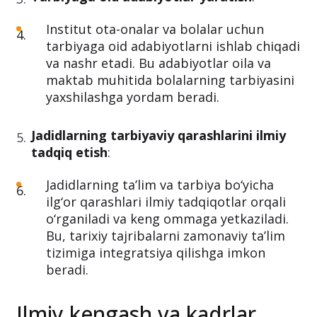
samaradorlikni oshirishga qaratilgan.
Tarbiyaga oid adabiyotlar yaratish
:
Institut ota-onalar va bolalar uchun
tarbiyaga oid adabiyotlarni ishlab chiqadi
va nashr etadi. Bu adabiyotlar oila va
maktab muhitida bolalarning tarbiyasini
yaxshilashga yordam beradi.
Jadidlarning tarbiyaviy qarashlarini ilmiy
tadqiq etish
:
Jadidlarning ta’lim va tarbiya bo‘yicha
ilg‘or qarashlari ilmiy tadqiqotlar orqali
o‘rganiladi va keng ommaga yetkaziladi.
Bu, tarixiy tajribalarni zamonaviy ta’lim
tizimiga integratsiya qilishga imkon