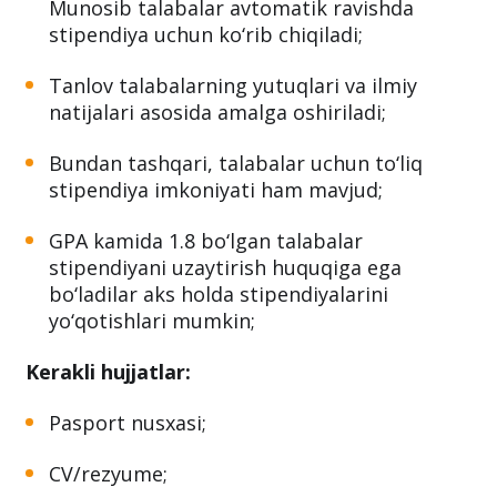
Munosib talabalar avtomatik ravishda
stipendiya uchun ko‘rib chiqiladi;
Tanlov talabalarning yutuqlari va ilmiy
natijalari asosida amalga oshiriladi;
Bundan tashqari, talabalar uchun to‘liq
stipendiya imkoniyati ham mavjud;
GPA kamida 1.8 bo‘lgan talabalar
stipendiyani uzaytirish huquqiga ega
bo‘ladilar aks holda stipendiyalarini
yo‘qotishlari mumkin;
Kerakli hujjatlar:
Pasport nusxasi;
CV/rezyume;