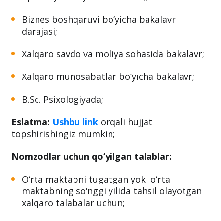
Biznes boshqaruvi bo‘yicha bakalavr
darajasi;
Xalqaro savdo va moliya sohasida bakalavr;
Xalqaro munosabatlar bo‘yicha bakalavr;
B.Sc. Psixologiyada;
Eslatma:
Ushbu link
orqali hujjat
topshirishingiz mumkin;
Nomzodlar uchun qo‘yilgan talablar:
O‘rta maktabni tugatgan yoki o‘rta
maktabning so‘nggi yilida tahsil olayotgan
xalqaro talabalar uchun;