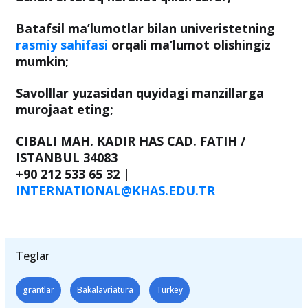
Batafsil ma’lumotlar bilan univeristetning
rasmiy sahifasi
orqali ma’lumot olishingiz
mumkin;
Savolllar yuzasidan quyidagi manzillarga
murojaat eting;
CIBALI MAH. KADIR HAS CAD. FATIH /
ISTANBUL 34083
+90 212 533 65 32 |
INTERNATIONAL@KHAS.EDU.TR
Teglar
grantlar
Bakalavriatura
Turkey