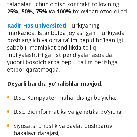
talabalar uchun o‘qish kontrakt to‘lovining
25%, 50%, 75% va 100%
to‘lovidan ozod qiladi.
Kadir Has universiteti
Turkiyaning
markazida, Istanbulda joylashgan. Turkiyada
boshlang‘ich va o‘rta ta’lim bepul bo‘lganligi
sababli, mamlakat endilikda to‘liq
moliyalashtirilgan stipendiyalar asosida
yuqori bosqichlarda bepul ta’lim berishga
e’tibor qaratmoqda.
Deyarli barcha yo‘nalishlar mavjud:
B.Sc. Kompyuter muhandisligi bo‘yicha;
B.Sc. Bioinformatika va genetika bo‘yicha;
Siyosatshunoslik va davlat boshqaruvi
bakalavr darajasi;