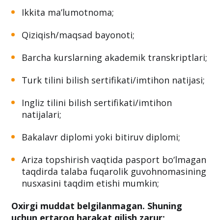
Ikkita ma’lumotnoma;
Qiziqish/maqsad bayonoti;
Barcha kurslarning akademik transkriptlari;
Turk tilini bilish sertifikati/imtihon natijasi;
Ingliz tilini bilish sertifikati/imtihon
natijalari;
Bakalavr diplomi yoki bitiruv diplomi;
Ariza topshirish vaqtida pasport bo‘lmagan
taqdirda talaba fuqarolik guvohnomasining
nusxasini taqdim etishi mumkin;
Oxirgi muddat belgilanmagan. Shuning
uchun ertaroq harakat qilish zarur;