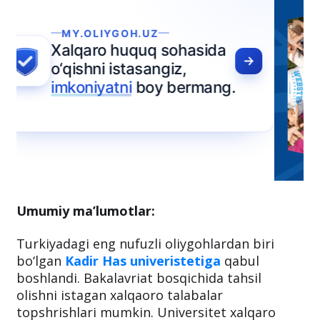
Umumiy ma’lumotlar:
Turkiyadagi eng nufuzli oliygohlardan biri
bo‘lgan
Kadir Has univeristetiga
qabul
boshlandi. Bakalavriat bosqichida tahsil
olishni istagan xalqaoro talabalar
topshrishlari mumkin. Universitet xalqaro