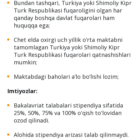
Bundan tashqari, Turkiya yoki Shimoliy Kipr
Turk Respublikasi fuqaroligini olgan har
qanday boshqa davlat fuqarolari ham
huquqqa ega;
Chet elda oxirgi uch yillik o‘rta maktabni
tamomlagan Turkiya yoki Shimoliy Kipr
Turk Respublikasi fuqarolari qatnashishlari
mumkin;
Maktabdagi baholari a’lo bo‘lishi lozim;
Imtiyozlar:
Bakalavriat talabalari stipendiya sifatida
25%, 50%, 75% va 100% oʻqish toʻlovidan
ozod qilinadi.
Alohida stipendiya arizasi talab qilinmaydi.