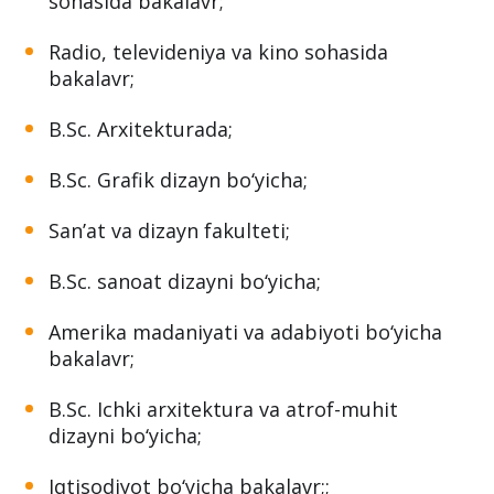
sohasida bakalavr;
Radio, televideniya va kino sohasida
bakalavr;
B.Sc. Arxitekturada;
B.Sc. Grafik dizayn bo‘yicha;
San’at va dizayn fakulteti;
B.Sc. sanoat dizayni bo‘yicha;
Amerika madaniyati va adabiyoti bo‘yicha
bakalavr;
B.Sc. Ichki arxitektura va atrof-muhit
dizayni bo‘yicha;
Iqtisodiyot bo‘yicha bakalavr;;