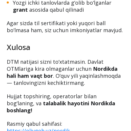
Yozgi ichki tanlovlarda g‘olib bo‘lganlar
grant
asosida qabul qilinadi
Agar sizda til sertifikati yoki yuqori ball
bo‘lmasa ham, siz uchun imkoniyatlar mavjud.
Xulosa
DTM natijasi sizni to‘xtatmasin. Davlat
OTMlariga kira olmaganlar uchun
Nordikda
hali ham vaqt bor
. O‘quv yili yaqinlashmoqda
— tanlovingizni kechiktirmang.
Hujjat topshiring, operatorlar bilan
bog‘laning, va
talabalik hayotini Nordikda
boshlang!
Rasmiy qabul sahifasi:
https://oliygoh.uz/nordik