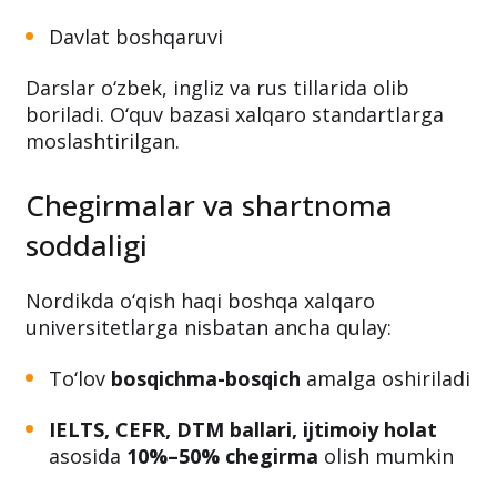
Davlat boshqaruvi
Darslar o‘zbek, ingliz va rus tillarida olib
boriladi. O‘quv bazasi xalqaro standartlarga
moslashtirilgan.
Chegirmalar va shartnoma
soddaligi
Nordikda o‘qish haqi boshqa xalqaro
universitetlarga nisbatan ancha qulay:
To‘lov
bosqichma-bosqich
amalga oshiriladi
IELTS, CEFR, DTM ballari, ijtimoiy holat
asosida
10%–50% chegirma
olish mumkin