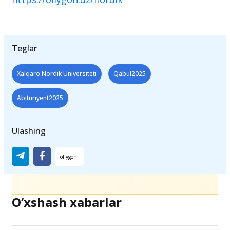
Teglar
Xalqaro Nordik Universiteti
Qabul2025
Abituriyent2025
Ulashing
O‘xshash xabarlar