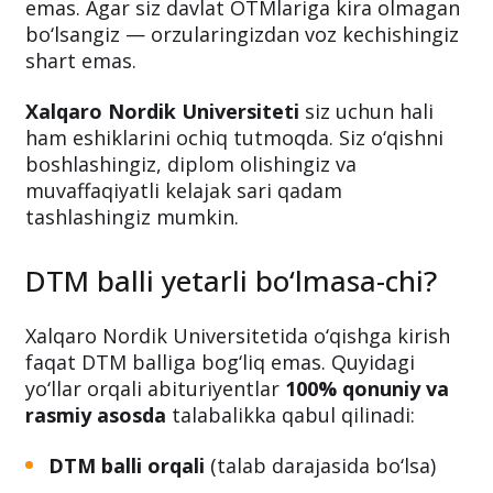
emas. Agar siz davlat OTMlariga kira olmagan
bo‘lsangiz — orzularingizdan voz kechishingiz
shart emas.
Xalqaro Nordik Universiteti
siz uchun hali
ham eshiklarini ochiq tutmoqda. Siz o‘qishni
boshlashingiz, diplom olishingiz va
muvaffaqiyatli kelajak sari qadam
tashlashingiz mumkin.
DTM balli yetarli bo‘lmasa-chi?
Xalqaro Nordik Universitetida o‘qishga kirish
faqat DTM balliga bog‘liq emas. Quyidagi
yo‘llar orqali abituriyentlar
100% qonuniy va
rasmiy asosda
talabalikka qabul qilinadi:
DTM balli orqali
(talab darajasida bo‘lsa)