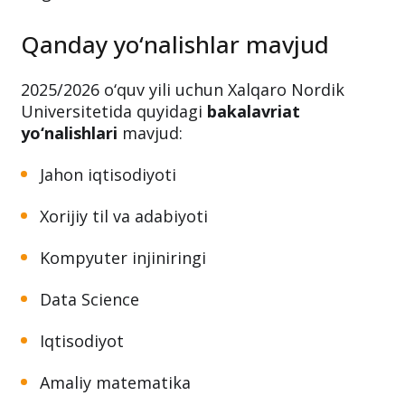
Qanday yo‘nalishlar mavjud
2025/2026 o‘quv yili uchun Xalqaro Nordik
Universitetida quyidagi
bakalavriat
yo‘nalishlari
mavjud:
Jahon iqtisodiyoti
Xorijiy til va adabiyoti
Kompyuter injiniringi
Data Science
Iqtisodiyot
Amaliy matematika