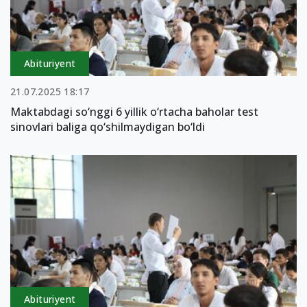
Abituriyent
21.07.2025 18:17
Maktabdagi so‘nggi 6 yillik o‘rtacha baholar test
sinovlari baliga qo‘shilmaydigan bo‘ldi
Abituriyent