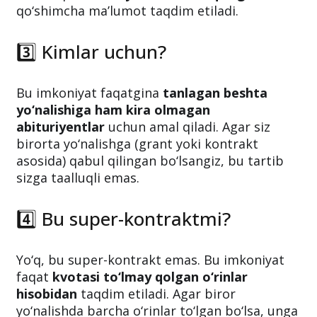
Hozircha aniq tartib tasdiqlanmagan. Mas’ul
vazirlik bir nechta variant ustida ish olib
bormoqda.
Rasmiy tartib e’lon qilingach
,
qo‘shimcha ma’lumot taqdim etiladi.
3️⃣ Kimlar uchun?
Bu imkoniyat faqatgina
tanlagan beshta
yo‘nalishiga ham kira olmagan
abituriyentlar
uchun amal qiladi. Agar siz
birorta yo‘nalishga (grant yoki kontrakt
asosida) qabul qilingan bo‘lsangiz, bu tartib
sizga taalluqli emas.
4️⃣ Bu super-kontraktmi?
Yo‘q, bu super-kontrakt emas. Bu imkoniyat