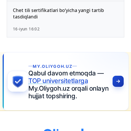
OTMlar ro‘yxati
26-iyun 10:01
Chet tili sertifikatlari bo‘yicha yangi tartib
tasdiqlandi
16-iyun 16:02
da —
onlayn