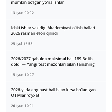
Qabul-2026: Eng past o‘tish ballari bilan kirish
mumkin bo‘lgan yo‘nalishlar
13-iyun 00:02
Ichki ishlar vazirligi Akademiyasi o‘tish ballari
2026 rasman e’lon qilindi
25-iyul 16:55
2026/2027 qabulda maksimal ball 189 Bo‘lib
qoldi — Yangi test mezonlari bilan tanishing
15-iyun 10:27
2026-yilda eng past ball bilan kirsa bo‘ladigan