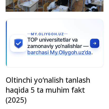
 va
shlar —
oh.uz’da
.
Oltinchi yo‘nalish tanlash
haqida 5 ta muhim fakt