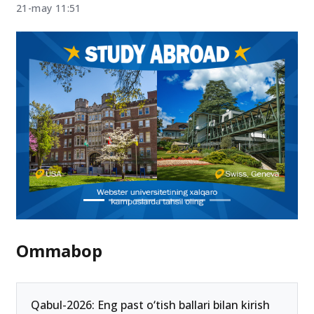
Homilador talaba-qizlar va yosh onalar uchun
“ikkinchi imkoniyat” — ta’lim uzviyligi ta’minlanadi
21-may 11:51
Ommabop