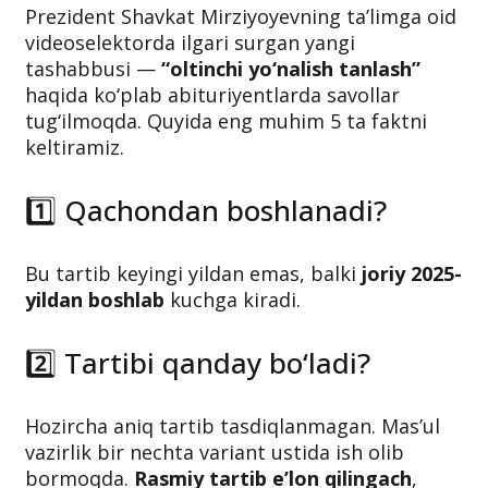
(2025)
Prezident Shavkat Mirziyoyevning ta’limga oid
videoselektorda ilgari surgan yangi
tashabbusi —
“oltinchi yo‘nalish tanlash”
haqida ko‘plab abituriyentlarda savollar
tug‘ilmoqda. Quyida eng muhim 5 ta faktni
keltiramiz.
1️⃣ Qachondan boshlanadi?
Bu tartib keyingi yildan emas, balki
joriy 2025-
yildan boshlab
kuchga kiradi.
2️⃣ Tartibi qanday bo‘ladi?