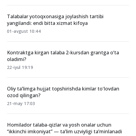
O‘xshash xabarlar
Talabalar yotoqxonasiga joylashish tartibi
yangilandi: endi bitta xizmat kifoya
01-avgust 10:44
Kontraktga kirgan talaba 2-kursdan grantga o‘ta
oladimi?
22-iyul 19:19
Oliy ta’limga hujjat topshirishda kimlar toʻlovdan
ozod qilingan?
21-may 17:03