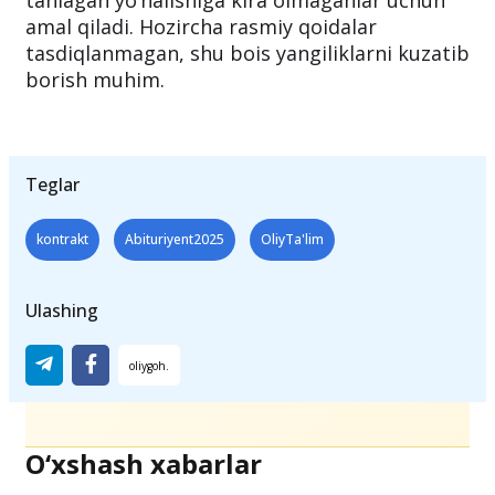
yangi imkoniyat — oltinchi yo‘nalish tanlash
tartibi joriy etilmoqda. Bu tartib faqat beshta
tanlagan yo‘nalishiga kira olmaganlar uchun
amal qiladi. Hozircha rasmiy qoidalar
tasdiqlanmagan, shu bois yangiliklarni kuzatib
borish muhim.
Teglar
kontrakt
Abituriyent2025
OliyTa'lim
Ulashing