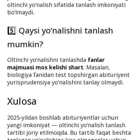
faqat
kvotasi to‘lmay qolgan o‘rinlar
hisobidan
taqdim etiladi. Agar biror
yo‘nalishda barcha o‘rinlar to‘lgan bo‘lsa, unga
oltinchi yo‘nalish sifatida tanlash imkoniyati
bo‘lmaydi.
5️⃣ Qaysi yo‘nalishni tanlash
mumkin?
Oltinchi yo‘nalishni tanlashda
fanlar
majmuasi mos kelishi shart
. Masalan,
biologiya fanidan test topshirgan abituriyent
yurisprudensiya yo‘nalishini tanlay olmaydi.
Xulosa
2025-yildan boshlab abituriyentlar uchun