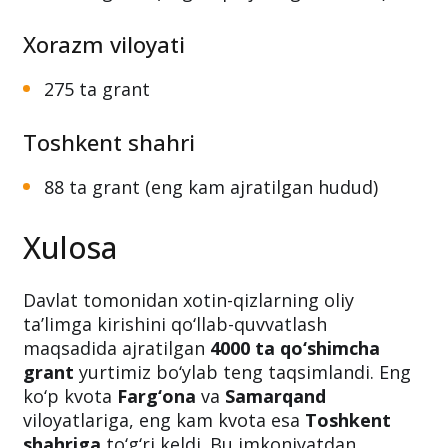
Xorazm viloyati
275 ta grant
Toshkent shahri
88 ta grant (eng kam ajratilgan hudud)
Xulosa
Davlat tomonidan xotin-qizlarning oliy
ta’limga kirishini qo‘llab-quvvatlash
maqsadida ajratilgan
4000 ta qo‘shimcha
grant
yurtimiz bo‘ylab teng taqsimlandi. Eng
ko‘p kvota
Farg‘ona
va
Samarqand
viloyatlariga, eng kam kvota esa
Toshkent
shahriga
to‘g‘ri keldi. Bu imkoniyatdan