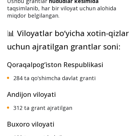
Ushbu grantlar
hududlar kesimida
taqsimlanib, har bir viloyat uchun alohida
miqdor belgilangan.
📊 Viloyatlar bo‘yicha xotin-qizlar
uchun ajratilgan grantlar soni:
Qoraqalpog‘iston Respublikasi
284 ta qo‘shimcha davlat granti
Andijon viloyati
312 ta grant ajratilgan
Buxoro viloyati