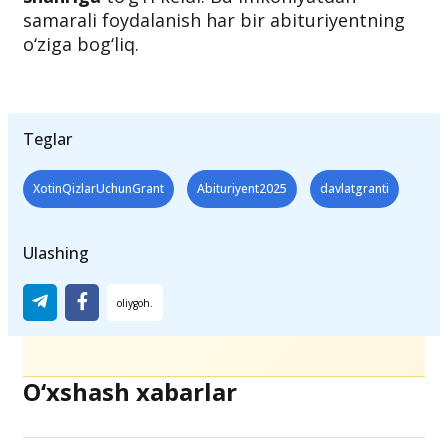
samarali foydalanish har bir abituriyentning
o‘ziga bog‘liq.
Teglar
XotinQizlarUchunGrant
Abituriyent2025
davlatgranti
Ulashing
O‘xshash xabarlar