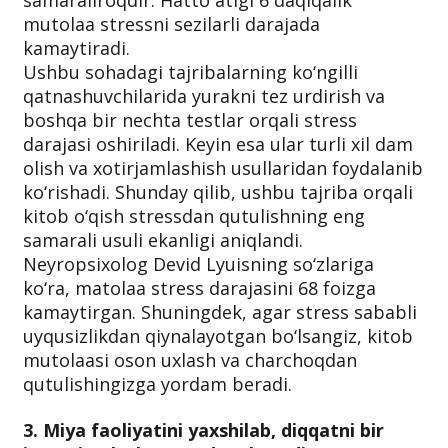
samaraliroqdir. Hatto atigi 6 daqiqalik
mutolaa stressni sezilarli darajada
kamaytiradi.
Ushbu sohadagi tajribalarning ko‘ngilli
qatnashuvchilarida yurakni tez urdirish va
boshqa bir nechta testlar orqali stress
darajasi oshiriladi. Keyin esa ular turli xil dam
olish va xotirjamlashish usullaridan foydalanib
ko‘rishadi. Shunday qilib, ushbu tajriba orqali
kitob o‘qish stressdan qutulishning eng
samarali usuli ekanligi aniqlandi.
Neyropsixolog Devid Lyuisning so‘zlariga
ko‘ra, matolaa stress darajasini 68 foizga
kamaytirgan. Shuningdek, agar stress sababli
uyqusizlikdan qiynalayotgan bo‘lsangiz, kitob
mutolaasi oson uxlash va charchoqdan
qutulishingizga yordam beradi.
3. Miya faoliyatini yaxshilab, diqqatni bir