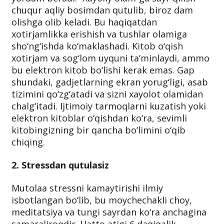
chuqur aqliy bosimdan qutulib, biroz dam
olishga olib keladi. Bu haqiqatdan
xotirjamlikka erishish va tushlar olamiga
sho‘ng‘ishda ko‘maklashadi. Kitob o‘qish
xotirjam va sog‘lom uyquni ta’minlaydi, ammo
bu elektron kitob bo‘lishi kerak emas. Gap
shundaki, gadjetlarning ekran yorug‘ligi, asab
tizimini qo‘zg‘atadi va sizni xayolot olamidan
chalg‘itadi. Ijtimoiy tarmoqlarni kuzatish yoki
elektron kitoblar o‘qishdan ko‘ra, sevimli
kitobingizning bir qancha bo‘limini o‘qib
chiqing.
2. Stressdan qutulasiz
Mutolaa stressni kamaytirishi ilmiy
isbotlangan bo‘lib, bu moychechakli choy,
meditatsiya va tungi sayrdan ko‘ra anchagina