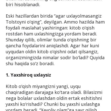
biri hisoblanadi.
Eski hazillardan birida “agar uxlayolmasangiz
Tolstoyni o‘qing”, deyilgan. Ammo hazilda ham
foydali maslahat yashiringan: kitob o‘qish
rostdan ham uxlashingizga yordam beradi.
Shunday qilib, olimlar tunda o‘qishning bir
qancha foydalarini aniqlashdi. Agar har kuni
uyqudan oldin kitob o‘qishni odat qilsangiz,
organizmingizda nimalar sodir bo‘ladi? Quyida
shu haqida so‘z boradi.
1. Yaxshiroq uxlaysiz
Kitob o‘qish miyangizni yangi, uyqu
chaqiradigan darajaga ko‘tara oladi. Bilasizmi
nega bolalar uxlashdan oldin ertak eshitishni
yaxshi ko‘rishadi? Chunki bu yaxshi uxlashga
yordam beradi. “Xayoliy olam”ga sayr qilish