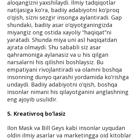
aloqangizni yaxshilaydi. Ilmiy tadqiqotlar
natijasiga ko‘ra, badiiy adabiyotni ko‘proq
o‘qish, sizni sezgir insonga aylantiradi. Gap
shundaki, badiiy asar o‘qiyotganingizda
miyangiz ong ostida xayoliy “haqiqat”ni
yaratadi. Shunda miya uni asl haqiqatdan
ajrata olmaydi. Shu sababli siz asar
qahramoniga aylanasiz va u his qilgan
narsalarni his qilishni boshlaysiz. Bu
empatiyani rivojlantiradi va olamni boshqa
insonning dunyo qarashi yordamida ko‘rishga
undaydi. Badiiy adabiyotni o‘qish, boshqa
insonlar nimani his qilayotganini anglashning
eng ajoyib usulidir.
5. Kreativroq bo‘lasiz
Ilon Mask va Bill Geys kabi insonlar uyqudan
oldin ilmiy asarlar va marketingga oid kitoblar