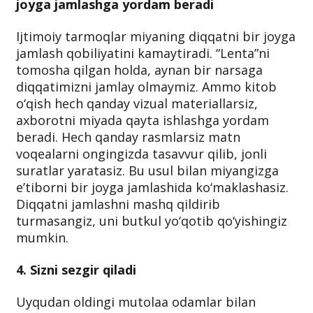
joyga jamlashga yordam beradi
Ijtimoiy tarmoqlar miyaning diqqatni bir joyga
jamlash qobiliyatini kamaytiradi. “Lenta”ni
tomosha qilgan holda, aynan bir narsaga
diqqatimizni jamlay olmaymiz. Ammo kitob
o‘qish hech qanday vizual materiallarsiz,
axborotni miyada qayta ishlashga yordam
beradi. Hech qanday rasmlarsiz matn
voqealarni ongingizda tasavvur qilib, jonli
suratlar yaratasiz. Bu usul bilan miyangizga
e’tiborni bir joyga jamlashida ko‘maklashasiz.
Diqqatni jamlashni mashq qildirib
turmasangiz, uni butkul yo‘qotib qo‘yishingiz
mumkin.
4. Sizni sezgir qiladi
Uyqudan oldingi mutolaa odamlar bilan