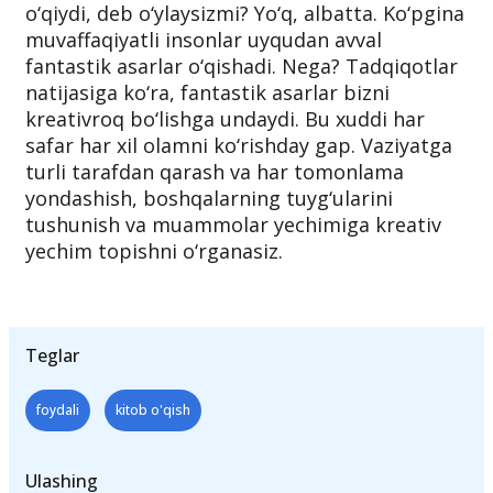
o‘qiydi, deb o‘ylaysizmi? Yo‘q, albatta. Ko‘pgina
muvaffaqiyatli insonlar uyqudan avval
fantastik asarlar o‘qishadi. Nega? Tadqiqotlar
natijasiga ko‘ra, fantastik asarlar bizni
kreativroq bo‘lishga undaydi. Bu xuddi har
safar har xil olamni ko‘rishday gap. Vaziyatga
turli tarafdan qarash va har tomonlama
yondashish, boshqalarning tuyg‘ularini
tushunish va muammolar yechimiga kreativ
yechim topishni o‘rganasiz.
Teglar
foydali
kitob o'qish
Ulashing