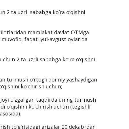
 2 ta uzrli sababga ko‘ra o‘qishni
shkilotlaridan mamlakat davlat OTMga
 muvofiq, faqat iyul-avgust oylarida
chun 2 ta uzrli sababga ko‘ra o‘qishni
lan turmush o‘rtog‘i doimiy yashaydigan
‘qishini ko‘chirish uchun;
h joyi o‘zgargan taqdirda uning turmush
i o‘qishini ko‘chirish uchun (tegishli
 asosida).
irish to‘g‘risidagi arizalar 20 dekabrdan