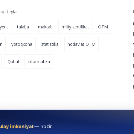
p teglar
iyent
talaba
maktab
milliy sertifikat
OTM
on
yotoqxona
statistika
nodavlat OTM
Qabul
informatika
ulay imkoniyat
— hozir.