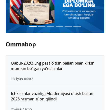
Ommabop
Qabul-2026: Eng past o‘tish ballari bilan kirish
mumkin bo‘lgan yo‘nalishlar
13-iyun 00:02
Ichki ishlar vazirligi Akademiyasi o‘tish ballari
2026 rasman e’lon qilindi
25-iyul 16:55