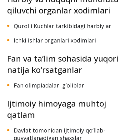
qiluvchi organlar xodimlari
Qurolli Kuchlar tarkibidagi harbiylar
Ichki ishlar organlari xodimlari
Fan va ta’lim sohasida yuqori
natija ko‘rsatganlar
Fan olimpiadalari g‘oliblari
Ijtimoiy himoyaga muhtoj
qatlam
Davlat tomonidan ijtimoiy qo‘llab-
quvvatlanadigan shaxslar