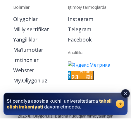
Bo‘limlar
Ijtimoiy tarmoqlarda
Oliygohlar
Instagram
Milliy sertifikat
Telegram
Yangiliklar
Facebook
Ma'lumotlar
Analitika
Imtihonlar
Webster
My.Oliygoh.uz
Stipendiya asosida kuchli universitetlarda
tahsil
olish imkoniyati
davom etmoqda.
2026 © Oliygoh.uz, Barcha huquqlar himoyalangan
Reklama
/
Foydalanish shartlari