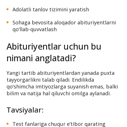
Adolatli tanlov tizimini yaratish
Sohaga bevosita aloqador abituriyentlarni
qo‘llab-quvvatlash
Abituriyentlar uchun bu
nimani anglatadi?
Yangi tartib abituriyentlardan yanada puxta
tayyorgarlikni talab qiladi. Endilikda
qo‘shimcha imtiyozlarga suyanish emas, balki
bilim va natija hal qiluvchi omilga aylanadi.
Tavsiyalar:
Test fanlariga chuqur e’tibor qarating