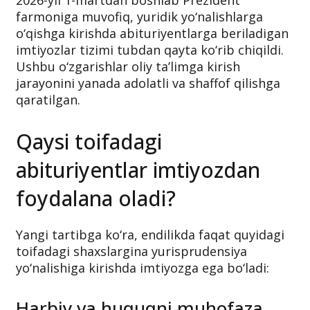
2026-yil 1-martdan boshlab Prezident
farmoniga muvofiq, yuridik yo‘nalishlarga
o‘qishga kirishda abituriyentlarga beriladigan
imtiyozlar tizimi tubdan qayta ko‘rib chiqildi.
Ushbu o‘zgarishlar oliy ta’limga kirish
jarayonini yanada adolatli va shaffof qilishga
qaratilgan.
Qaysi toifadagi
abituriyentlar imtiyozdan
foydalana oladi?
Yangi tartibga ko‘ra, endilikda faqat quyidagi
toifadagi shaxslargina yurisprudensiya
yo‘nalishiga kirishda imtiyozga ega bo‘ladi:
Harbiy va huquqni muhofaza