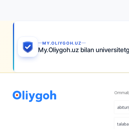
MY.OLIYGOH.UZ
My.Oliygoh.uz bilan universitetga
hujjat tops
Ommabo
abitur
talaba