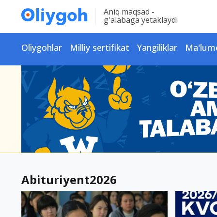
Aniq maqsad -
g'alabaga yetaklaydi
Oliygohlar
Milliy sertifikat
Yangiliklar
Ma'lum
Abituriyent2026