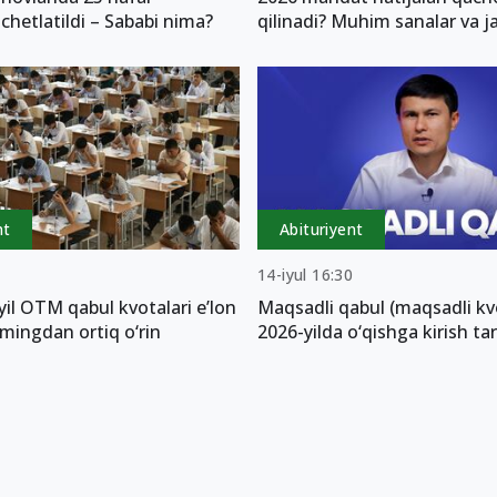
 chetlatildi – Sababi nima?
qilinadi? Muhim sanalar va j
nt
Abituriyent
2
14-iyul 16:30
il OTM qabul kvotalari e’lon
Maqsadli qabul (maqsadli kv
4 mingdan ortiq o‘rin
2026-yilda o‘qishga kirish tar