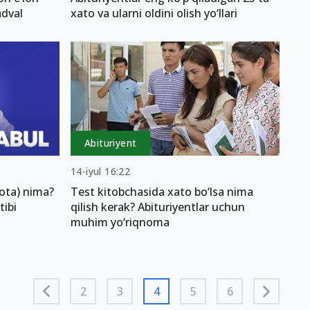
adval
xato va ularni oldini olish yo‘llari
Abituriyent
14-iyul 16:22
ota) nima?
Test kitobchasida xato bo‘lsa nima
tibi
qilish kerak? Abituriyentlar uchun
muhim yo‘riqnoma
2
3
4
5
6