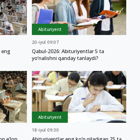
Abituriyent
20-iyul 09:07
n eng
Qabul-2026: Abituriyentlar 5 ta
yo‘nalishni qanday tanlaydi?
Abituriyent
18-iyul 09:30
on e’lon
Abituriyentlar eng ko‘p qiladigan 25 ta