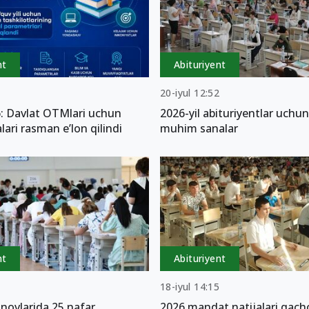
nt
Abituriyent
9
20-iyul 12:52
: Davlat OTMlari uchun
2026-yil abituriyentlar uchu
lari rasman e’lon qilindi
muhim sanalar
nt
Abituriyent
6
18-iyul 14:15
inovlarida 25 nafar
2026 mandat natijalari qach