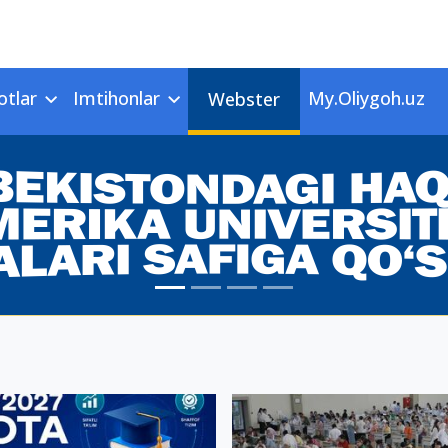
otlar
Imtihonlar
My.Oliygoh.uz
Webster