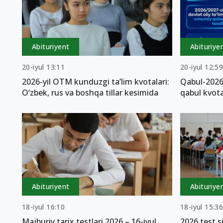
Abituriyent
Abituriye
20-iyul 13:11
20-iyul 12:5
2026-yil OTM kunduzgi ta’lim kvotalari:
Qabul-2026
O‘zbek, rus va boshqa tillar kesimida
qabul kvota
Abituriyent
Abituriye
18-iyul 16:10
18-iyul 15:3
Majburiy tarix testlari 2026 – 16-iyul
2026 test s