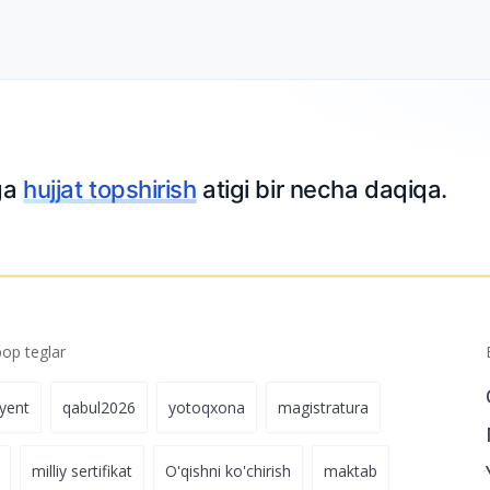
hirish
atigi bir necha daqiqa.
p teglar
iyent
qabul2026
yotoqxona
magistratura
milliy sertifikat
O'qishni ko'chirish
maktab