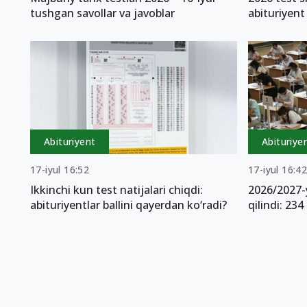
tushgan savollar va javoblar
abituriyent
Abituriyent
Abituriye
17-iyul 16:52
17-iyul 16:4
Ikkinchi kun test natijalari chiqdi:
2026/2027-y
abituriyentlar ballini qayerdan ko‘radi?
qilindi: 23