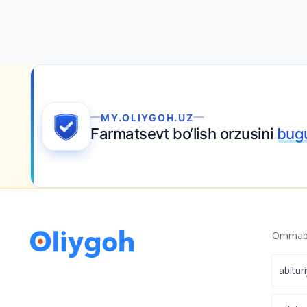
MY.OLIYGOH.UZ
Farmatsevt bo‘lish orzusini
bug
Ommabo
abitur