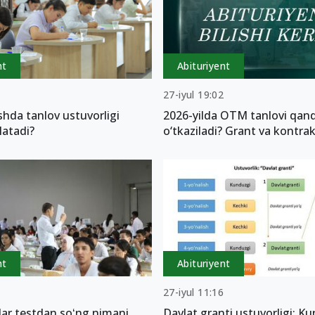
nt
Abituriyent
5
27-iyul 19:02
hda tanlov ustuvorligi
2026-yilda OTM tanlovi qan
latadi?
o‘tkaziladi? Grant va kontrak
nt
Abituriyent
1
27-iyul 11:16
lar testdan soʻng nimani
Davlat granti ustuvorligi: Ku