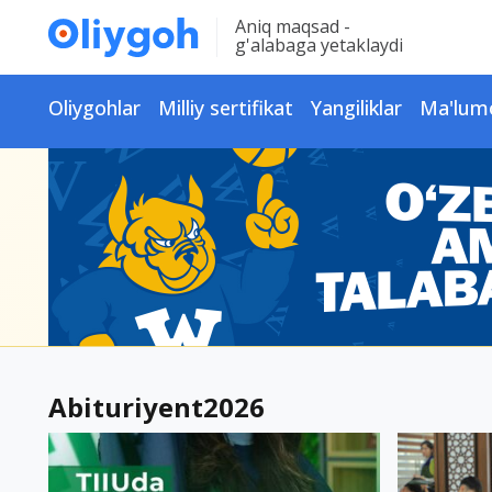
Aniq maqsad -
g'alabaga yetaklaydi
Oliygohlar
Milliy sertifikat
Yangiliklar
Ma'lum
Abituriyent2026