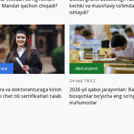
? Mandat qachon chiqadi?
kechki va masofaviy ta’limd
ishlaydi?
tura
Abituriyent
2
24-iyul 18:52
ra va doktoranturaga kirish
2026-yil qabul jarayonlari: B
chet tili sertifikatlari talab
bosqichlar bo‘yicha eng so‘n
ma’lumotlar