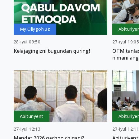
My.Oliygoh.uz
Abituriye
28-iyul 09:50
27-iyul 19:0
Kelajagingizni bugundan quring!
OTM tanlas
nimani ang
Abituriyent
Abituriye
27-iyul 12:13
27-iyul 12:1
Mandat 2026 qachon chiqadi?
Abituriyent