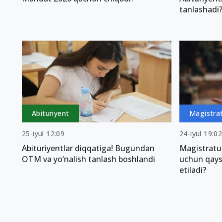
tanlashadi
Abituriyent
Magistra
25-iyul 12:09
24-iyul 19:0
Abituriyentlar diqqatiga! Bugundan
Magistratu
OTM va yo‘nalish tanlash boshlandi
uchun qaysi 
etiladi?