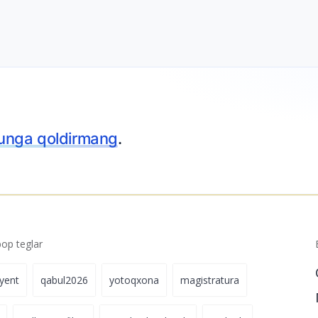
unga qoldirmang
.
p teglar
iyent
qabul2026
yotoqxona
magistratura