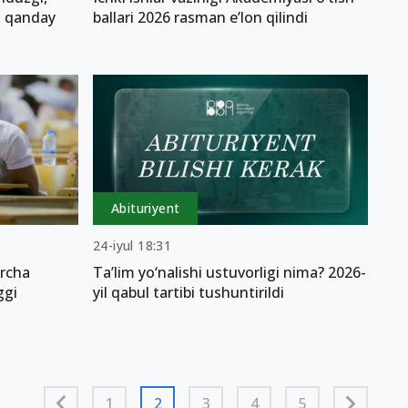
a qanday
ballari 2026 rasman e’lon qilindi
Abituriyent
24-iyul 18:31
archa
Ta’lim yo‘nalishi ustuvorligi nima? 2026-
ggi
yil qabul tartibi tushuntirildi
1
2
3
4
5