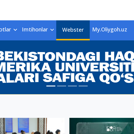
otlar
Imtihonlar
My.Oliygoh.uz
Webster