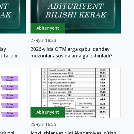
Abituriyent
27-iyul 18:23
day
2026-yilda OTMlarga qabul qanday
t tartibi
mezonlar asosida amalga oshiriladi?
Abituriyent
25-iyul 16:55
nduzgi,
Ichki ishlar vazirligi Akademiyasi o‘tish