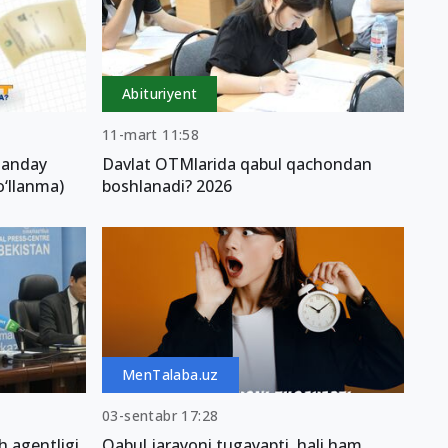
Abituriyent
11-mart 11:58
 qanday
Davlat OTMlarida qabul qachondan
o‘llanma)
boshlanadi? 2026
MenTalaba.uz
03-sentabr 17:28
h agentligi
Qabul jarayoni tugayapti, hali ham