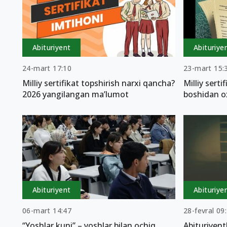
Abituriyent
Abituriye
24-mart 17:10
23-mart 15:
Milliy sertifikat topshirish narxi qancha?
Milliy serti
2026 yangilangan ma’lumot
boshidan o
Abituriyent
Abituriye
06-mart 14:47
28-fevral 09
“Yoshlar kuni” – yoshlar bilan ochiq
Abituriyent