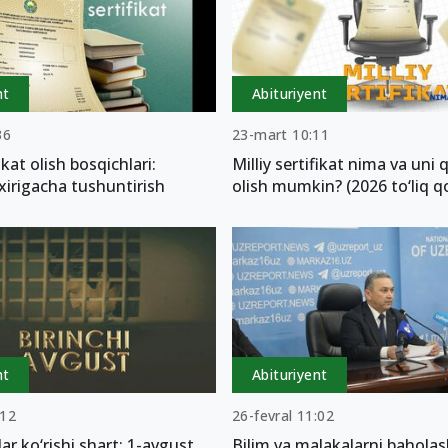
nt
Abituriyent
36
23-mart 10:11
fikat olish bosqichlari:
Milliy sertifikat nima va uni
xirigacha tushuntirish
olish mumkin? (2026 to‘liq q
nt
Abituriyent
:12
26-fevral 11:02
lar ko‘rishi shart: 1-avgust
Bilim va malakalarni baholas