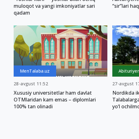
muloqot va yangi imkoniyatlar sari
“sir”lari ha
qadam
MenTalaba.uz
Abituriye
28-avgust 11:52
27-avgust 1
Xususiy universitetlar ham davlat
Nordikda ik
OTMlaridan kam emas – diplomlari
Talabalarga
100% tan olinadi
yo‘l ochil