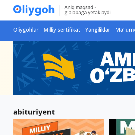
Aniq maqsad -
g'alabaga yetaklaydi
Oliygohlar
Milliy sertifikat
Yangiliklar
Ma'lum
abituriyent