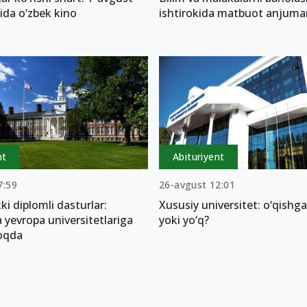
qida o‘zbek kino
ishtirokida matbuot anjumani
nt
Abituriyent
7:59
26-avgust 12:01
ki diplomli dasturlar:
Xususiy universitet: o‘qishga
 yevropa universitetlariga
yoki yo‘q?
moqda