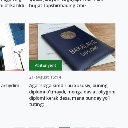
 o‘tkazildi
hujjat topshirmadingizmi?
Abituriyent
21-avgust 15:14
 arziydimi
Agar sizga kimdir bu xususiy, buning
diplomi o‘tmaydi, menga davlat oliygohi
diplomi kerak desa, mana bunday yo‘l
tuting: