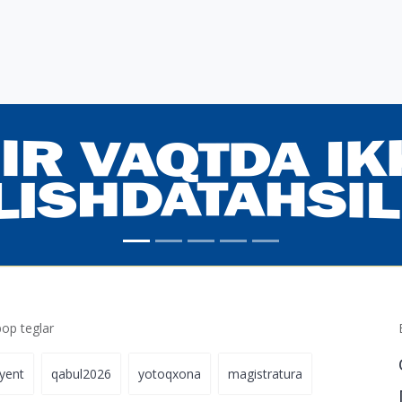
p teglar
iyent
qabul2026
yotoqxona
magistratura