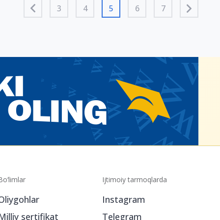
3
4
5
6
7
Bo‘limlar
Ijtimoiy tarmoqlarda
Oliygohlar
Instagram
Milliy sertifikat
Telegram