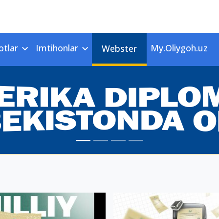
otlar
Imtihonlar
My.Oliygoh.uz
Webster