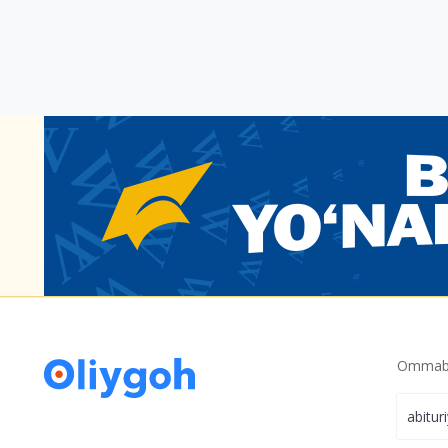
Ommabo
abitur