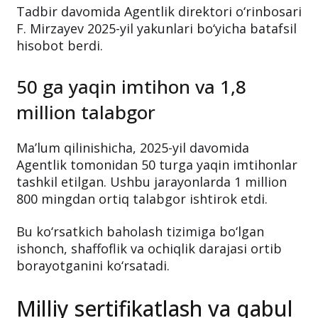
Tadbir davomida Agentlik direktori o‘rinbosari
F. Mirzayev 2025-yil yakunlari bo‘yicha batafsil
hisobot berdi.
50 ga yaqin imtihon va 1,8
million talabgor
Ma’lum qilinishicha, 2025-yil davomida
Agentlik tomonidan 50 turga yaqin imtihonlar
tashkil etilgan. Ushbu jarayonlarda 1 million
800 mingdan ortiq talabgor ishtirok etdi.
Bu ko‘rsatkich baholash tizimiga bo‘lgan
ishonch, shaffoflik va ochiqlik darajasi ortib
borayotganini ko‘rsatadi.
Milliy sertifikatlash va qabul