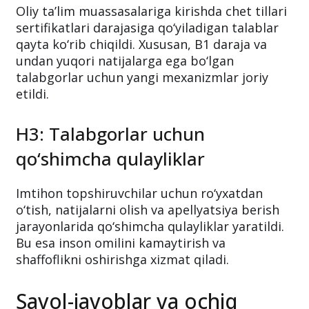
Oliy ta’lim muassasalariga kirishda chet tillari
sertifikatlari darajasiga qo‘yiladigan talablar
qayta ko‘rib chiqildi. Xususan, B1 daraja va
undan yuqori natijalarga ega bo‘lgan
talabgorlar uchun yangi mexanizmlar joriy
etildi.
H3: Talabgorlar uchun
qo‘shimcha qulayliklar
Imtihon topshiruvchilar uchun ro‘yxatdan
o‘tish, natijalarni olish va apellyatsiya berish
jarayonlarida qo‘shimcha qulayliklar yaratildi.
Bu esa inson omilini kamaytirish va
shaffoflikni oshirishga xizmat qiladi.
Savol-javoblar va ochiq