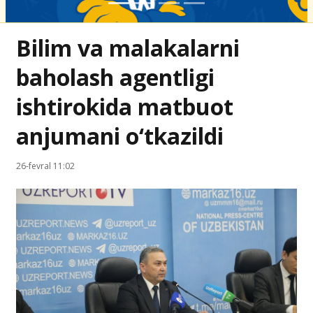
Bilim va malakalarni
baholash agentligi
ishtirokida matbuot
anjumani o‘tkazildi
26-fevral 11:02