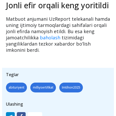
Jonli efir orqali keng yoritildi
Matbuot anjumani UzReport telekanali hamda
uning ijtimoiy tarmoqlardagi sahifalari orqali
jonli efirda namoyish etildi. Bu esa keng
jamoatchilikka
baholash
tizimidagi
yangiliklardan tezkor xabardor bo‘lish
imkonini berdi.
Teglar
abituriyent
milliysertifikat
Imtihon2025
Ulashing