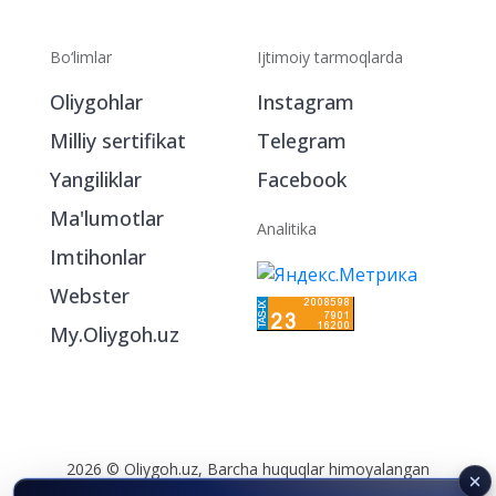
Bo‘limlar
Ijtimoiy tarmoqlarda
Oliygohlar
Instagram
Milliy sertifikat
Telegram
Yangiliklar
Facebook
Ma'lumotlar
Analitika
Imtihonlar
Webster
My.Oliygoh.uz
2026 © Oliygoh.uz, Barcha huquqlar himoyalangan