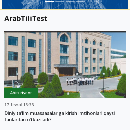
ArabTiliTest
Abituriyent
17-fevral 13:33
Diniy ta’lim muassasalariga kirish imtihonlari qaysi
fanlardan o‘tkaziladi?