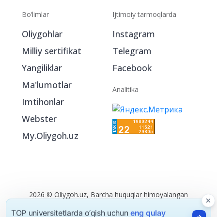
Bo‘limlar
Ijtimoiy tarmoqlarda
Oliygohlar
Instagram
Milliy sertifikat
Telegram
Yangiliklar
Facebook
Ma'lumotlar
Analitika
Imtihonlar
Webster
My.Oliygoh.uz
2026 © Oliygoh.uz, Barcha huquqlar himoyalangan
Reklama
/
Foydalanish shartlari
TOP universitetlarda o‘qish uchun
eng qulay