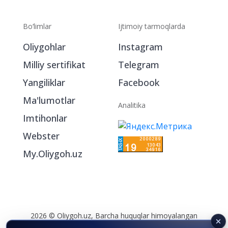
Bo‘limlar
Ijtimoiy tarmoqlarda
Oliygohlar
Instagram
Milliy sertifikat
Telegram
Yangiliklar
Facebook
Ma'lumotlar
Analitika
Imtihonlar
Webster
My.Oliygoh.uz
2026 © Oliygoh.uz, Barcha huquqlar himoyalangan