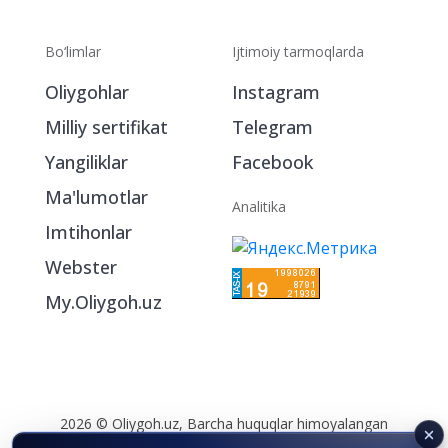
Bo‘limlar
Ijtimoiy tarmoqlarda
Oliygohlar
Instagram
Milliy sertifikat
Telegram
Yangiliklar
Facebook
Ma'lumotlar
Analitika
Imtihonlar
Webster
My.Oliygoh.uz
2026 © Oliygoh.uz, Barcha huquqlar himoyalangan