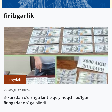
firibgarlik
Foydali
29-avgust 08:56
3-kursdan o‘qishga kiritib qo‘ymoqchi bo‘lgan
firibgarlar qo‘lga olindi